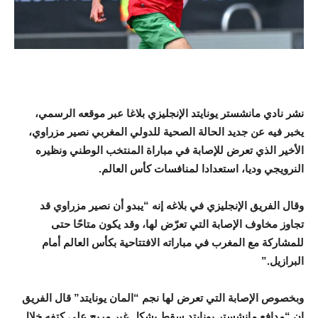
نشر نادي مانشستر يونايتد الإنجليزي بلاغا عبر موقعه الرسمي،
يخبر فيه عن جديد الحالة الصحية للدولي المغربي نصير مزراوي،
الأخير الذي تعرض للإصابة في مباراة المنتخب الوطني ونظيره
النرويجي وديا، استعدادا لمنافسات كأس العالم.
وقال الفريق الإنجليزي في بلاغه إنه “يبدو أن نصير مزراوي قد
تجاوز مخاوف الإصابة التي تعرّض لها، وقد يكون متاحًا حتى
للمشاركة مع المغرب في مباراته الافتتاحية بكأس العالم أمام
البرازيل.”
وبخصوص الإصابة التي تعرض لها نجم “المان يونايتد” قال الفريق
إن “مدافع مانشستر يونايتد سقط بشكل غير مريح على كتفه خلال