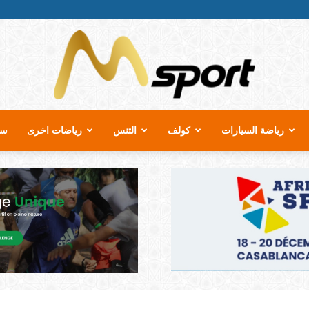
رياضة السيارات
كولف
التنس
رياضات اخرى
سب
MSport.ma