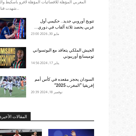
المغربي المؤهلة للاقصائيات المؤهلة لافرو باسكيط وال
شهدت قتالية...
تتويج أوروبي جديد.. حكيمي أول
عربي يحصد ثلاثة ألقاب في دوري...
مايو 30, 2026 23:00
الجيش الملكي يتعاقد مع البوتسواني
توميسانغ أوريبوني
يناير 17, 2024 14:56
السودان يحجز مقعده في كأس أمم
إفريقيا “المغرب 2025”
نوفمبر 18, 2024 20:39
المقالات الأخيرة