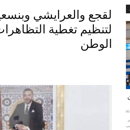
لقجع والعرايشي وبنسعي
لتنظيم تغطية التظاهرا
الوطن
احتضنت القاعة المغطاة محمد مزالي بمدينة منستير
خب