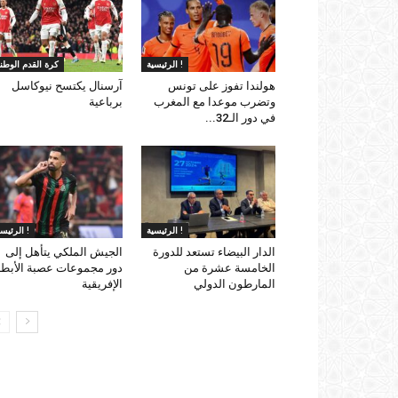
الرئيسية !
كرة القدم الوطني
هولندا تفوز على تونس
آرسنال يكتسح نيوكاسل
وتضرب موعدا مع المغرب
برباعية
في دور الـ32...
الرئيسية !
الرئيسية !
الدار البيضاء تستعد للدورة
الجيش الملكي يتأهل إلى
الخامسة عشرة من
دور مجموعات عصبة الأبط
المارطون الدولي
الإفريقية