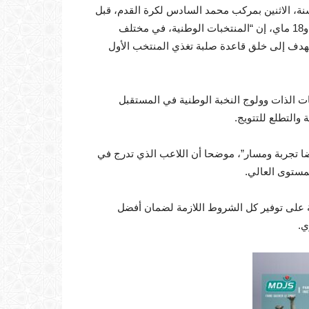
 لقجع، خلال لقاء مع لاعبي المنتخب الوطني لأقل من 20 سنة، الاثنين بمركب محمد السادس لكرة القدم، قبل
توجههم إلى مصر لخوض غمار المنافسة القارية ما بين 27 أبريل و18 ماي، إن “المنتخبات الوطنية، في مختلف
 تهدف إلى خلق قاعدة صلبة تغذي المنتخب الأول
فرصة حقيقية لإثبات الذات وولوج النخبة الوطنية في المستقبل
 والتطلع للتتويج.
ضا تجربة ومسار”، موضحا أن اللاعب الذي تدرج في
مستوى العالي.
ة على توفير كل الشروط اللازمة لضمان أفضل
ي.