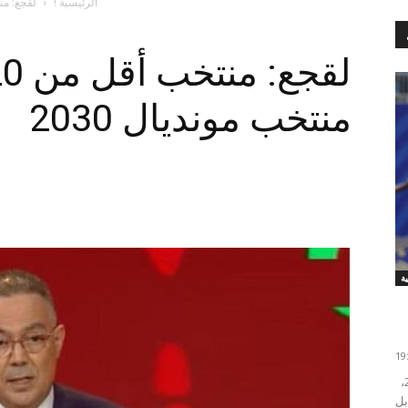
الرئيسية !
لقجع: منتخب أقل من 
منتخب مونديال 2030
تأهل منتخب إنجلترا إلى دور ثمن نهائي كأس العالم 2026،
بل