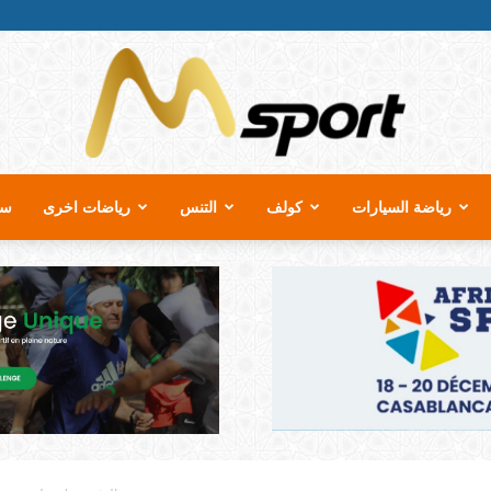
رياضة السيارات
كولف
التنس
رياضات اخرى
سب
MSport.ma