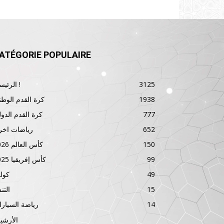
ATÉGORIE POPULAIRE
3125
الرئيسية !
1938
كرة القدم الوطن
777
كرة القدم الدول
652
رياضات اخر
150
كأس العالم 2026
99
كأس إفريقيا 2025
49
كول
15
الت
14
رياضة السيار
الأرشي