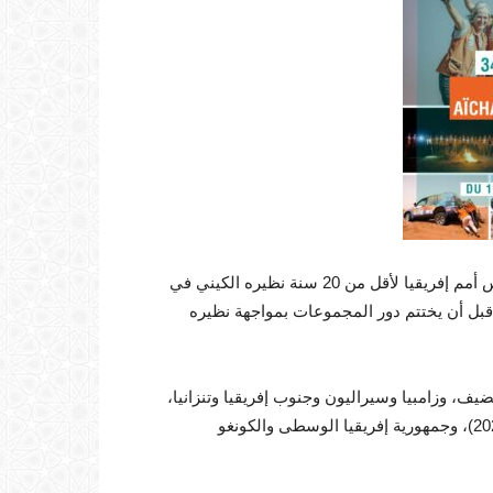
وسيواجه المنتخب المغربي في منافسات المجموعة الثانية لكأس أمم إفريقيا لأقل من 20 سنة نظيره الكيني في
ام، قبل أن يختتم دور المجموعات بمواجهة نظيره
يف، وزامبيا وسيراليون وجنوب إفريقيا وتنزانيا،
بينما تضم المجموعة الثالثة السنغال (حاملة اللقب في نسخة 2023)، وجمهورية إفريقيا الوسطى والكونغو