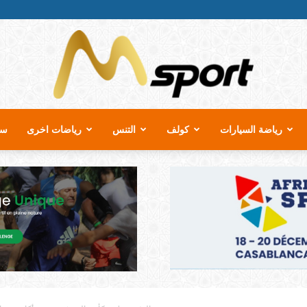
رياضة السيارات
كولف
التنس
رياضات اخرى
سب
MSport.ma