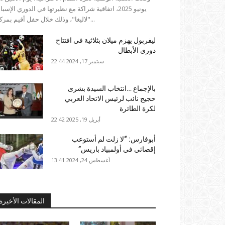
يونيو 2025، اتفاقية شراكة مع نظيرتها في الدوري الإسب
"لاليغا"، وذلك خلال حفل أقيم بمركب...
ليفربول يهزم ميلان بثلاثية في افتتاح
دوري الأبطال
سبتمبر 17, 2024 22:44
بالإجماع …انتخاب السيدة بشرى
حجيج نائب لرئيس الاتحاد العربي
لكرة الطائرة
أبريل 19, 2025 22:42
أبوفارس: “لا زلت لم أستوعب
إقصائي في أولمبياد باريس”
أغسطس 24, 2024 13:41
المقالات الأخيرة