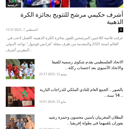
الرئيسية !
أشرف حكيمي مرشح للتتويج بجائزة الكرة
الذهبية
أغسطس 7, 2025 15:57
0
عرفت قائمة اللاعبين المرشحين للفوز بجائزة الكرة الذهبية، لأفضل لاعب في
العالم لسنة 2025 والمقدمة من طرف مجلة "فرانس فوتبول" تواجد الدولي
المغربي أشرف...
الاتحاد الفلسطيني يقدم شكوى رسمية للفيفا
والاتحاد الآسيوي بعد احتساب ركلة...
يونيو 12, 2025 23:37
بالصور .. الجمع العام للنادي الملكي للدراجات النارية
… 14 سنة...
مايو 13, 2024 13:01
البطلان المغربيان ياسين محسون وحمزة رشيد
يفوزان بلقبيهما في بطولة إفريقيا...