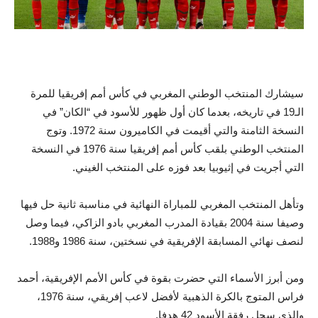
سيشارك المنتخب الوطني المغربي في كأس أمم إفريقيا للمرة
الـ19 في تاريخه، بعدما كان أول ظهور للأسود في “الكان” في
النسخة الثامنة والتي أقيمت في الكاميرون سنة 1972. وتوج
المنتخب الوطني بلقب كأس أمم إفريقيا سنة 1976 في النسخة
التي أجريت في إثيوبيا بعد فوزه على المنتخب الغيني.
وتأهل المنتخب المغربي للمباراة النهائية في مناسبة ثانية حل فيها
وصيفا سنة 2004 بقيادة المدرب المغربي بادو الزاكي، فيما وصل
لنصف نهائي المسابقة الإفريقية في نسختين، سنة 1986 و1988.
ومن أبرز الأسماء التي حضرت بقوة في كأس الأمم الإفريقية، أحمد
فراس المتوج بالكرة الذهبية لأفضل لاعب إفريقي، سنة 1976،
والذي سجل رفقة الأسود 42 هدفا.