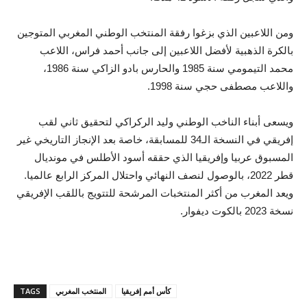
ومن اللاعبين الذي بزغوا رفقة المنتخب الوطني المغربي المتوجين
بالكرة الذهبية لأفضل اللاعبين إلى جانب أحمد فراس، اللاعب
محمد التيمومي سنة 1985 والحارس بادو الزاكي سنة 1986،
واللاعب مصطفى حجي سنة 1998.
ويسعى أبناء الناخب الوطني وليد الركراكي لتحقيق ثاني لقب
إفريقي في النسخة الـ34 للمسابقة، خاصة بعد الإنجاز التاريخي غير
المسبوق عربيا وإفريقيا الذي حققه أسود الأطلس في مونديال
قطر 2022، بالوصول لنصف النهائي واحتلال المركز الرابع عالميا.
ويعد المغرب من أكثر المنتخبات المرشحة للتتويج باللقب الإفريقي
نسخة 2023 بالكوت ديفوار.
كأس أمم إفريقيا
المنتخب المغربي
TAGS