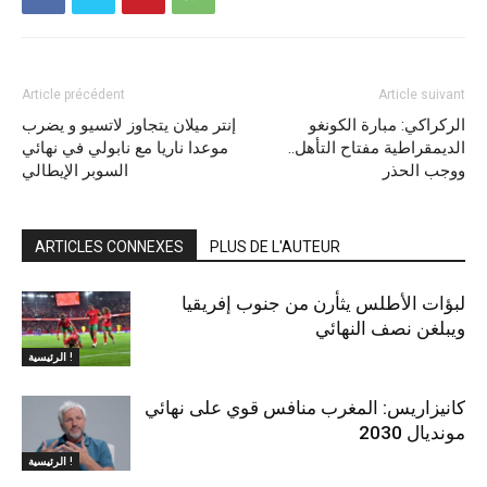
Article précédent
Article suivant
الركراكي: مبارة الكونغو
إنتر ميلان يتجاوز لاتسيو و يضرب
الديمقراطية مفتاح التأهل..
موعدا ناريا مع نابولي في نهائي
ووجب الحذر
السوبر الإيطالي
ARTICLES CONNEXES
PLUS DE L'AUTEUR
لبؤات الأطلس يثأرن من جنوب إفريقيا
ويبلغن نصف النهائي
الرئيسية !
كانيزاريس: المغرب منافس قوي على نهائي
مونديال 2030
الرئيسية !