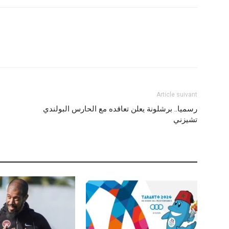
Article suivant
رسميا.. برشلونة يعلن تعاقده مع الحارس البولندي
تشيزني