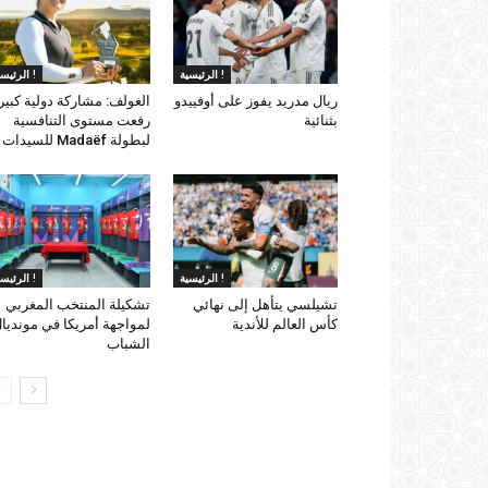
الرئيسية !
الرئيسية !
ريال مدريد يفوز على أوفييدو
الغولف: مشاركة دولية كبير
بثنائية
رفعت مستوى التنافسية
لبطولة Madaëf للسيدات
الرئيسية !
الرئيسية !
تشيلسي يتأهل إلى نهائي
تشكيلة المنتخب المغربي
كأس العالم للأندية
لمواجهة أمريكا في مونديا
الشباب