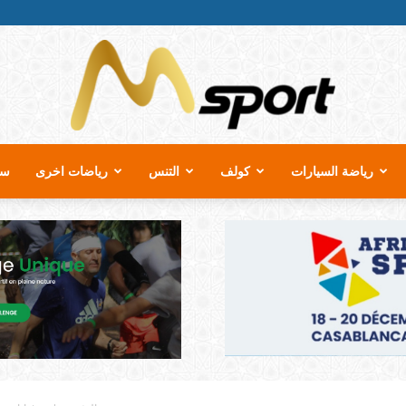
رياضة السيارات
كولف
التنس
رياضات اخرى
سب
MSport.ma