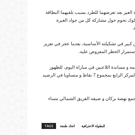
لعيز بعد تعرضهما للطرد بسبب تلقيهما البطاقة
لشكوك تحوم حول مشاركة كل من جواد الغبرة
.
كبير في تشكيلته الأساسية، بعدما عجز في تعزيز
استمرار الحظر المفروض عليه.
ه و مساندة اللاعبين في مباراة اليوم، للظهور
بمستوى جيد لتحقيق الانتصار لتلبية تطلعات الجماهير، إذ يحتل المركز الرابع بمحموع 7 نقاط و متساويا في الرصيد
يجمع نهضة بركان و ضيفه الفريق الشمالي مساء
البطولة الاحترافية
اتحاد طنجة
TAGS