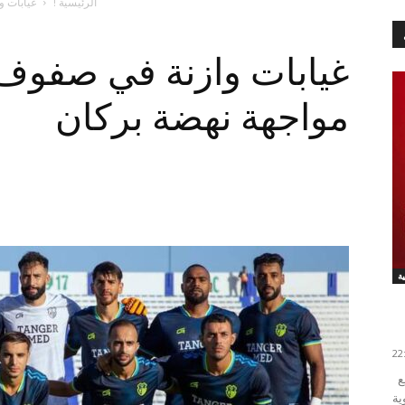
الرئيسية !
غيابات و
غيابات وازنة في صفوف 
مواجهة نهضة بركان
أعلن ستاد رين الفرنسي مساء اليوم الإثنين تعاقده مع
ية