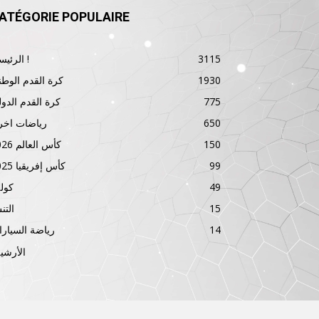
ATÉGORIE POPULAIRE
3115
الرئيسية !
1930
كرة القدم الوطن
775
كرة القدم الدول
650
رياضات اخر
150
كأس العالم 2026
99
كأس إفريقيا 2025
49
كول
15
الت
14
رياضة السيار
الأرشي