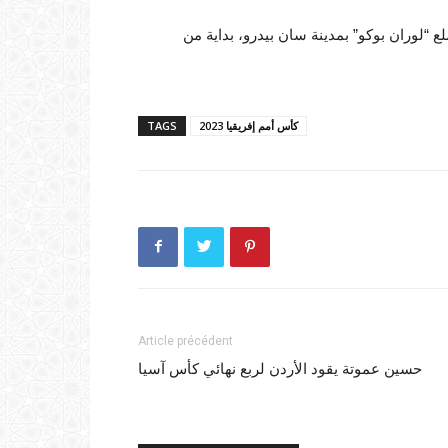
الثلاثاء 30 يناير، على أرضية ملع “لوران بوكو” بمدينة سان بيدرو، بداية من
كأس أمم إفريقيا 2023
TAGS
Article précédent
حسين عموتة يقود الأردن لربع نهائي كأس آسيا