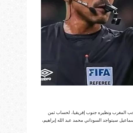
خب المغرب ونظيره جنوب إفريقيا، لحساب ثمن
د علي محمود إسماعيل سيتواجد السوداني محمد عبد الله إبراهيم،