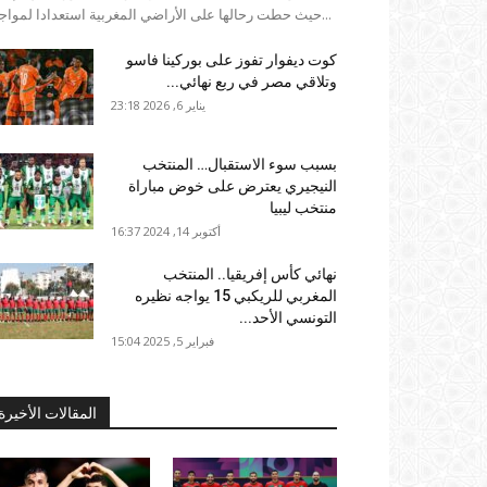
حيث حطت رحالها على الأراضي المغربية استعدادا لمواجهة...
كوت ديفوار تفوز على بوركينا فاسو
وتلاقي مصر في ربع نهائي...
يناير 6, 2026 23:18
بسبب سوء الاستقبال… المنتخب
النيجيري يعترض على خوض مباراة
منتخب ليبيا
أكتوبر 14, 2024 16:37
نهائي كأس إفريقيا.. المنتخب
المغربي للريكبي 15 يواجه نظيره
التونسي الأحد...
فبراير 5, 2025 15:04
المقالات الأخيرة