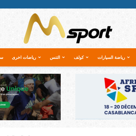
رياضة السيارات
كولف
التنس
رياضات اخرى
سب
MSport.ma