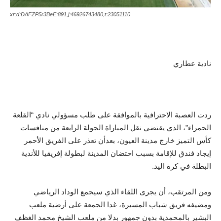
xr:d:DAFZP5r3BeE:891,j:46926743480,t:23051110
نادية عطاري
ردت العصبة الاحترافية بالموافقة على طلب مسؤولي نادي “القلعة
الحمراء”، الذي يقتضي نقل المباراة الجولة الرابعة من منافسات
كأس التميز خارج مدينة العيون، بعدأن تعذر على الفريق الأحمر
إيجاد فندق للإقامة بسبب احتضان المدينة لبطولة إفريقيا للأندية
البطلة في كرة اليد.
ومن المرتقب، أن يجرى اللقاء الذي سيجمع الوداد الرياضي
ومضيفه فريق شباب المسيرة، غدا الجمعة على أرضية ملعب
البشير بالمحمدية بدون جمهور بدلا من ملعب الشيخ محمد الغظف