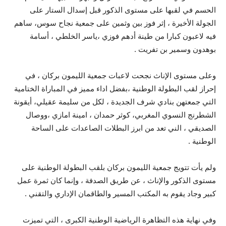
الحسم في لقبها على مستوى الذكور قبل إسدال الستار على
الجولة الأخيرة ، إثر فوز بين وثمين على جمعية نجاح سوس، ساهم
فيه لاعبون كبارا من طينة أدهم فوزي ،ياسر الخلطي ، أسامة
بوهدون وسمير بن تفريت .
وعلى مستوى الإناث نجحت لاعبات جمعية الليمون بركان ، في
إحراز لقب البطولة الوطنية ،بفضل اداء مميز في المباراة الختامية
التي جمعتهن بنادي شرف الجديدة ، لكل من سليمة عقيلي، أيقونة
الشطرنج النسوي المغربي، كوثر حمدان ، امينة امازي ،ووصال
الصديقي ، الني تعد من ابرز البطلات الصاعدات على الساحة
الوطنية .
ولم يأت تتويج جمعية الليمون بركان بلقب البطولة الوطنية على
مستوى الذكور والإناث ، عن طريق الصدفة ، وإنما كان ثمرة عمل
كبير وجاد يقوم به المكتب المسير والطاقمان الإداري والتقني .
وفي نهاية هذه التظاهرة الرياضية الوطنية الكبرى ، التي تميزت