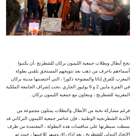
نجح أبطال وبطلات جمعية الليمون بركان للشطرنج ،أن يكتبوا
أسماءهم باحرف من ذهب بعد تتويجهم المستحق بلقبي بطولة
المغرب للفرق إناثا والمفتوحة ذكورا ، التي أحتضنتها مدينة بركان
في الفترة مابين 2 و 6 يوليوز الجاري ،تحت إشراف الجامعة الملكية
المغربية للشطرنج ، وبتعاون مع جمعية الليمون بركان .
فرغم مشاركة نخبة من الأبطال والبطلات يمثلون مجموعة من
الأندية الشطرنجية الوطنية ، فإن عناصر جمعية الليمون البركاني قد
بسطت سيطرتها على منافسات هذه البطولة ، المعتمدة من طرف
الاتحاد الدولي للشطرنج ، بعد اداء راق ومبهر للاعبيها ، حيث تم