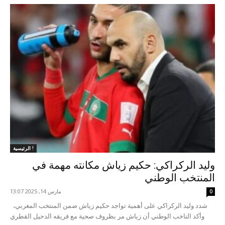
الرئيسية !
وليد الركراكي: حكيم زياش مكانته مهمة في
المنتخب الوطني
مارس 14, 2025 13:07
0
شدد وليد الركراكي على أهمية تواجد حكيم زياش ضمن المنتخب المغربي،
وأكد الناخب الوطني أن زياش مر بظروف صحية مع فريقه الدحيل القطري