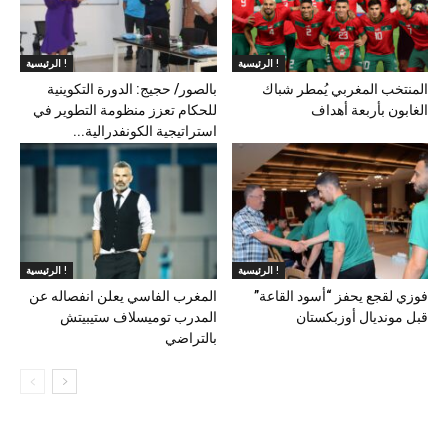
الرئيسية !
الرئيسية !
المنتخب المغربي يُمطر شباك
بالصور/ حجيج: الدورة التكوينية
الغابون بأربعة أهداف
للحكام تعزز منظومة التطوير في
استراتيجية الكونفدرالية...
الرئيسية !
الرئيسية !
فوزي لقجع يحفز “أسود القاعة”
المغرب الفاسي يعلن انفصاله عن
قبل مونديال أوزبكستان
المدرب توميسلاف ستيبيتش
بالتراضي