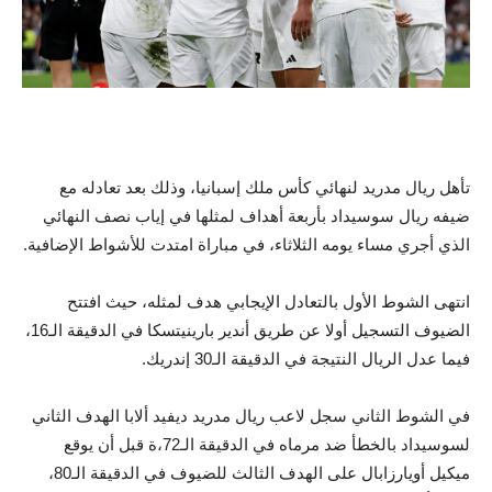
تأهل ريال مدريد لنهائي كأس ملك إسبانيا، وذلك بعد تعادله مع
ضيفه ريال سوسيداد بأربعة أهداف لمثلها في إياب نصف النهائي
الذي أجري مساء يومه الثلاثاء، في مباراة امتدت للأشواط الإضافية.
انتهى الشوط الأول بالتعادل الإيجابي هدف لمثله، حيث افتتح
الضيوف التسجيل أولا عن طريق أندير بارينيتسكا في الدقيقة الـ16،
فيما عدل الريال النتيجة في الدقيقة الـ30 إندريك.
في الشوط الثاني سجل لاعب ريال مدريد ديفيد ألابا الهدف الثاني
لسوسيداد بالخطأ ضد مرماه في الدقيقة الـ72،ة قبل أن يوقع
ميكيل أويارزابال على الهدف الثالث للضيوف في الدقيقة الـ80،