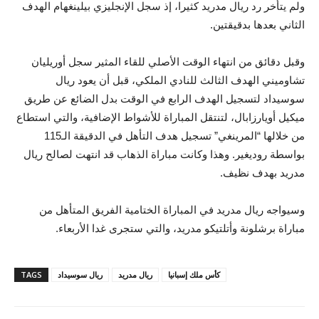
ولم يتأخر رد ريال مدريد كثيرا، إذ سجل الإنجليزي بيلينغهام الهدف
الثاني بعدها بدقيقتين.
وقبل دقائق من انتهاء الوقت الأصلي للقاء المثير سجل أوريليان
تشاوميني الهدف الثالث للنادي الملكي، قبل أن يعود ريال
سوسيداد لتسجيل الهدف الرابع في الوقت بدل الضائع عن طريق
ميكيل أويارزابال، لتنتقل المباراة للأشواط الإضافية، والتي استطاع
من خلالها “المرينغي” تسجيل هدف التأهل في الدقيقة الـ115
بواسطة روديغير. وهذا وكانت مباراة الذهاب قد انتهت لصالح ريال
مدريد بهدف نظيف.
وسيواجه ريال مدريد في المباراة الختامية الفريق المتأهل من
مباراة برشلونة وأتلتيكو مدريد، والتي ستجرى غدا الأربعاء.
كأس ملك إسبانيا
ريال مدريد
ريال سوسيداد
TAGS