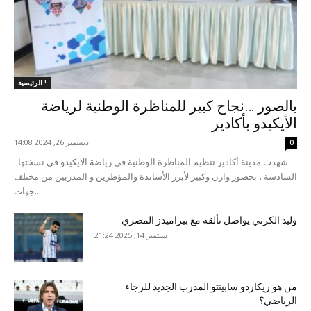
الرئيسية !
بالصور …نجاح كبير للمناظرة الوطنية لرياضة
الأيكيدو بأكادير
ديسمبر 26, 2024 14:08
0
شهدت مدينة أكادير تنظيم المناظرة الوطنية في رياضة الآيكيدو في نسختها
السادسة ، بحضور وازن وكبير لأبرز الأساتذة والمؤطرين و المدربين من مختلف
جهات...
وليد الكرتي يواصل تألقه مع بيراميدز المصري
سبتمبر 14, 2025 21:24
من هو ريكاردو سابينتو المدرب الجديد للرجاء
الرياضي؟