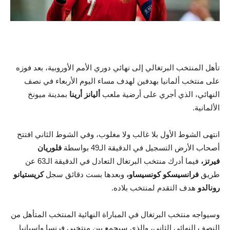
تأهل المنتخب البرتغالي إلى نهائي دوري الأمم الأوروبية، بعد فوزه
على منتخب ألمانيا بهدفين لهدف مساء اليوم الأربعاء في نصف
النهائي، الذي أجري على أرضية ملعب
أليانز أرينا
بمدينة ميونخ
الألمانية.
انتهى الشوط الأول بلا غالب ولا مغلوب، وفي الشوط الثاني افتتح
أصحاب الأرض التسجيل في الدقيقة الـ49 بواسطة
فلوريان
فيرتز،
فيما أدرك منتخب البرتغال التعادل في الدقيقة الـ63 عن
طريق
فرانسيسكو كونسيساو،
وبعدها بست دقائق سجل
كريستيانو
رونالدو
هدف التقدم لمنتخب بلاده.
وسيواجه منتخب البرتغال في المباراة النهائية المنتخب المتأهل من
النصف النهائي الثاني، والذي سيجمع بين منتخبي فرنسا وإسبانيا