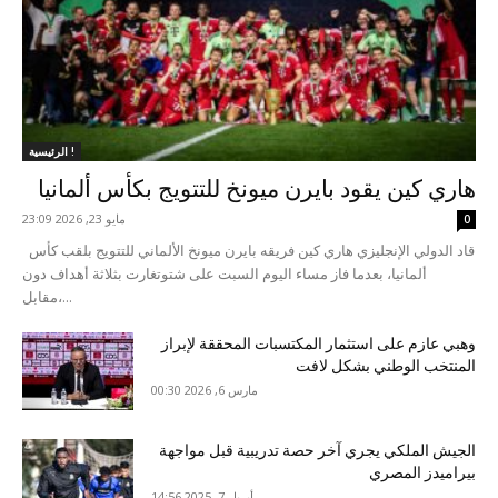
الرئيسية !
هاري كين يقود بايرن ميونخ للتتويج بكأس ألمانيا
مايو 23, 2026 23:09
0
قاد الدولي الإنجليزي هاري كين فريقه بايرن ميونخ الألماني للتتويج بلقب كأس
ألمانيا، بعدما فاز مساء اليوم السبت على شتوتغارت بثلاثة أهداف دون
مقابل،...
وهبي عازم على استثمار المكتسبات المحققة لإبراز
المنتخب الوطني بشكل لافت
مارس 6, 2026 00:30
الجيش الملكي يجري آخر حصة تدريبية قبل مواجهة
بيراميدز المصري
أبريل 7, 2025 14:56