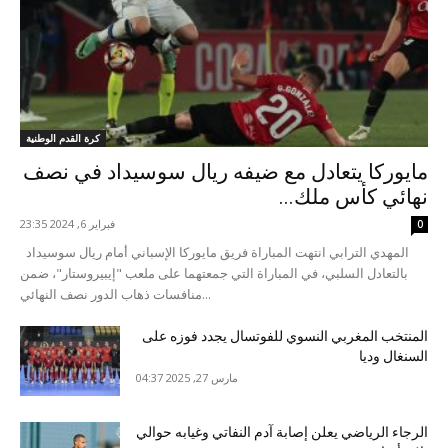
كرة القدم الوطنية
مايوركا يتعادل مع ضيفه ريال سوسيداد في نصف
نهائي كأس ملك...
فبراير 6, 2024 23:35
0
المهدي الترابي انتهت المباراة فريق مايوركا الإسباني أمام ريال سوسيداد
بالتعادل السلبي، في المباراة التي جمعتهما على ملعب "إيبيروستار"، ضمن
منافسات ذهاب الدور نصف النهائي...
المنتخب المغربي النسوي للفوتسال يجدد فوزه على
السنغال وديا
مارس 27, 2025 04:37
الرجاء الرياضي يعلن إصابة آدم النفاتي وغيابه حوالي