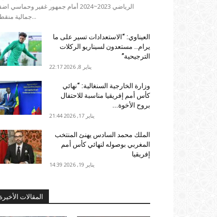
الرياضي 2023~2024 أمام جمهور غفير وحماسي ا
جمالية منقطعة...
العيناوي: “الاستعدادات تسير على ما
يرام.. مستعدون لسيناريو الركلات
الترجيحية”
يناير 8, 2026 22:17
وزارة الخارجية السنغالية: “نهائي
كأس أمم إفريقيا مناسبة للاحتفال
بروح الأخوة...
يناير 17, 2026 21:44
الملك محمد السادس يهنئ المنتخب
المغربي بوصوله لنهائي كأس أمم
إفريقيا
يناير 19, 2026 14:39
المقالات الأخيرة