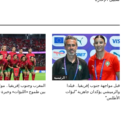
الرئيسية !
قبل مواجهة جنوب إفريقيا.. فيلدا
المغرب وجنوب إفريقيا.. مو
والرميشي يؤكدان جاهزية “لبؤات
بين طموح «اللبؤات» وخبرة «بان
الأطلس”