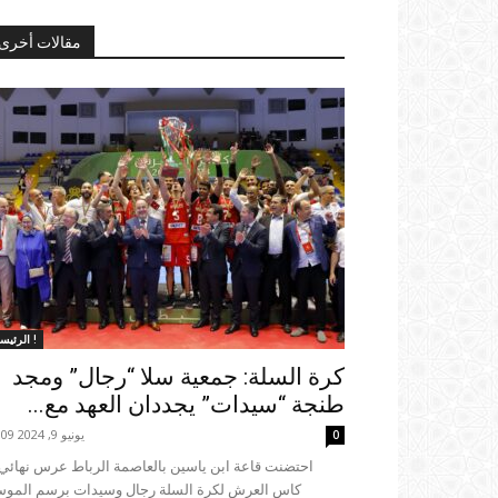
مقالات أخرى
الرئيسية !
كرة السلة: جمعية سلا “رجال” ومجد
طنجة “سيدات” يجددان العهد مع...
يونيو 9, 2024 19:09
0
كاس العرش لكرة السلة رجال وسيدات برسم المو