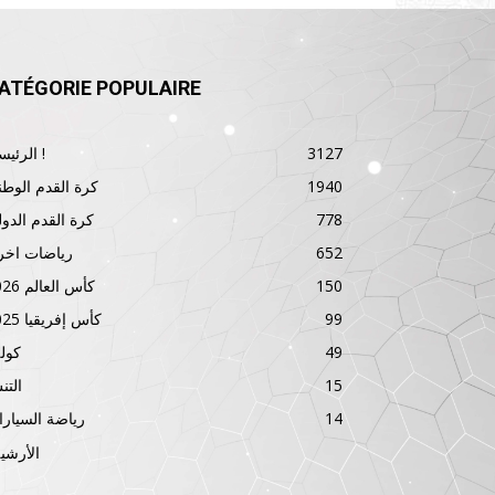
ATÉGORIE POPULAIRE
3127
الرئيسية !
1940
كرة القدم الوطن
778
كرة القدم الدول
652
رياضات اخر
150
كأس العالم 2026
99
كأس إفريقيا 2025
49
كول
15
الت
14
رياضة السيار
الأرشي