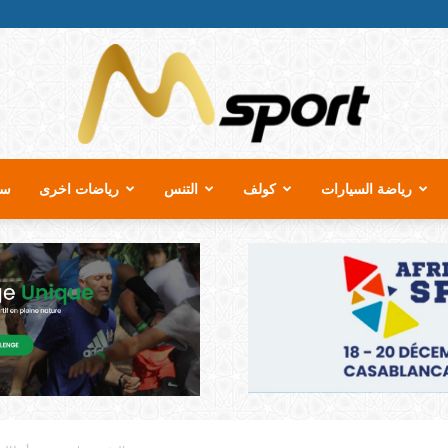
رياضة السيارات
كولف
التنس
رياضات اخرى
سب
MSport.ma