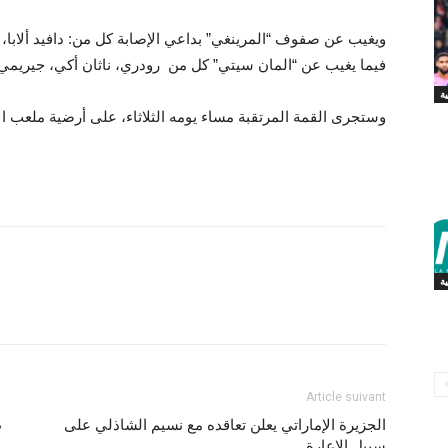
ويغيب عن صفوف “المرينغي” بداعي الإصابة كل من: دافيد ألابا، إي
فيما يغيب عن “المان سيتي” كل من رودري، ناثان أكي، جيريمي 
ة
وستجرى القمة المرتقبة مساء يومه الثلاثاء، على أرضية ملعب الا
Article suivant
الجزيرة الإماراتي يعلن تعاقده مع نسيم الشاذلي على
ط
سبيل الإعارة