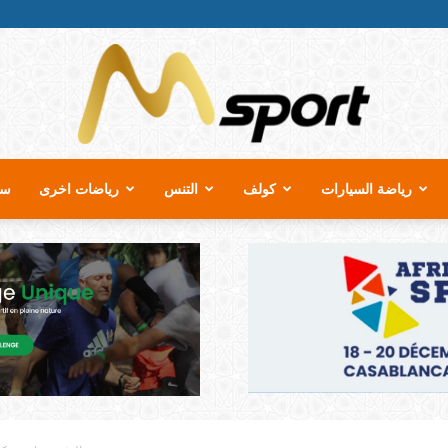
رياضة السيارات
كولف
التنس
رياضات اخرى
سب
MSport.ma