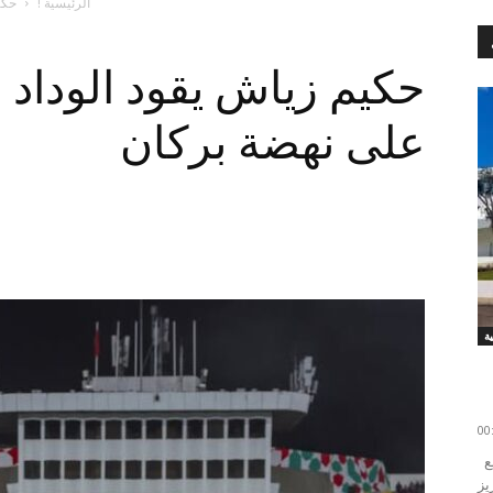
الرئيسية !
حكي
حكيم زياش يقود الوداد 
على نهضة بركان
ة
تم اليوم الخميس تدشين متحف كرة القدم الوطنية التابع
يز