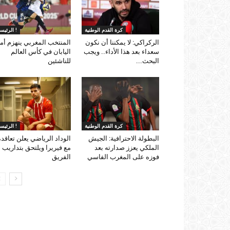
كرة القدم الوطنية
الرئيسية !
الركراكي: لا يمكننا أن نكون
المنتخب المغربي ينهزم أم
سعداء بعد هذا الأداء.. ويجب
اليابان في كأس العالم
البحث...
للناشئين
كرة القدم الوطنية
الرئيسية !
البطولة الاحترافية: الجيش
الوداد الرياضي يعلن تعاقد
الملكي يعزز صدارته بعد
مع فيريرا ويلتحق بتداريب
فوزه على المغرب الفاسي
الفريق