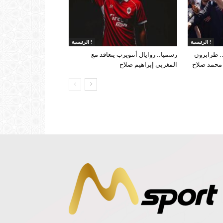
الرئيسية !
الرئيسية !
. طرابزون
رسميا.. روايال أنتويرب يتعاقد مع
 محمد صلاح
المغربي إبراهيم صلاح