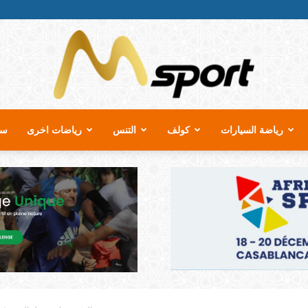
رياضة السيارات
كولف
التنس
رياضات اخرى
سب
MSport.ma