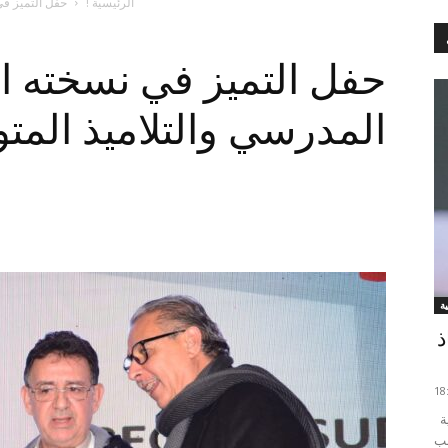
الرئيسية !
حفل التميز في
حفل التميز في نسخته ال
المدرسي والتلاميذ المت
ذ
خضع لاعب الوداد الرياضي معاذ أونزو اليوم الجمعة لعملية
عب