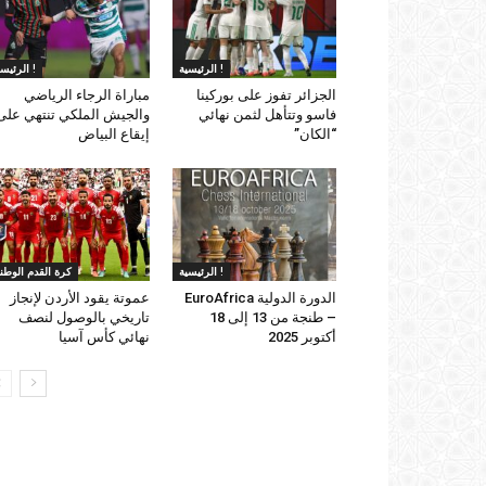
الرئيسية !
الرئيسية !
الجزائر تفوز على بوركينا
مباراة الرجاء الرياضي
فاسو وتتأهل لثمن نهائي
والجيش الملكي تنتهي على
“الكان”
إيقاع البياض
الرئيسية !
كرة القدم الوطني
الدورة الدولية EuroAfrica
عموتة يقود الأردن لإنجاز
– طنجة من 13 إلى 18
تاريخي بالوصول لنصف
أكتوبر 2025
نهائي كأس آسيا