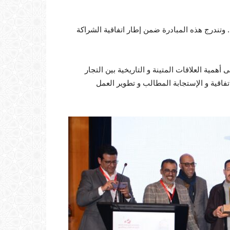
ي. وتندرج هذه المبادرة ضمن إطار اتفاقية الشراكة
 الصدد أكد السيد ميشيل راسكو Mr Michel Rascao على أهمية العلاقات المتينة و التاريخية بين التجار
اتفاقية و الإستجابة المطالب و تطوير العمل