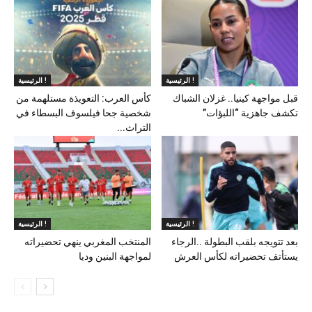
الرئيسية !
الرئيسية !
قبل مواجهة كينيا.. غزلان الشباك
كأس العرب: التعويذة مستلهمة من
تكشف جاهزية “اللبؤات”
شخصية جحا فيلسوف البسطاء في
التراث...
الرئيسية !
الرئيسية !
بعد تتويجه بلقب البطولة ..الرجاء
المنتخب المغربي ينهي تحضيراته
يستأتف تحضيراته لكأس العرش
لمواجهة البنين وديا