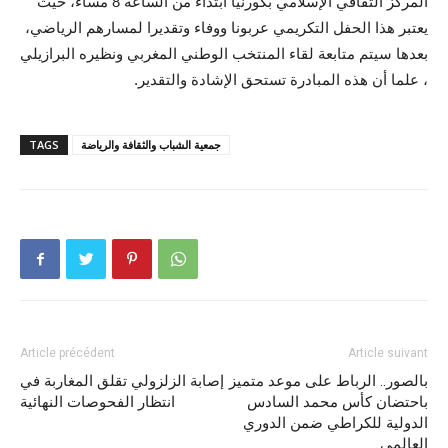
المركز الثقافي الإسلامي بكورنيا ابتداء من الساعة 8 مساء، حيث
يعتبر هذا الحفل التكريمي عربونا ووفاء وتقديرا لمسارهم الرياضي،
بعدها سيتم متابعة لقاء المنتخب الوطني المغربي ونظيره البرازيلي
، علما أن هذه المبادرة تستحق الإشادة والتقدير.
جمعية الشباب والثقافة والرياضة
TAGS
Article précédent
Article suivant
بالصور.. الرباط على موعد متميز
إصابة الزلزولي تقلق المغاربة في
باحتضان كأس محمد السادس
انتظار الفحوصات النهائية
الدولية للكراطي ضمن الدوري
العالمي