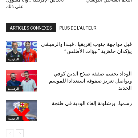
النجم الساحلي التونسي
بالكأس الإفريقية .. وأنا مسؤول
على ذلك
ARTICLES CONNEXES
PLUS DE L'AUTEUR
قبل مواجهة جنوب إفريقيا.. فيلدا والرميشي
يؤكدان جاهزية “لبؤات الأطلس”
الرئيسية !
الوداد يحسم صفقة صلاح الدين كوفي
ويواصل تعزيز صفوفه استعدادا للموسم
الجديد
الرئيسية !
رسميا.. برشلونة إلغاء الودية في طنجة
الرئيسية !