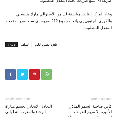
ضربة) أي تسع ضربات تحت المعدل المطلوب.
وعاد المركز الثالث مناصفة لك من الأسترالي مارك هينسبي
والكوري الجنوبي يي يانغ بمجموع 212 ضربة، أي سبع ضربات تحت
المعدل المطلوب.
جائزة الحسن الثاني
الغولف
TAGS
Article précédent
Article suivant
كأس صاحبة السمو الملكي
التعادل الإيجابي يحسم مباراة
الأميرة للا مريم للغولف..
الرجاء والمغرب التطواني