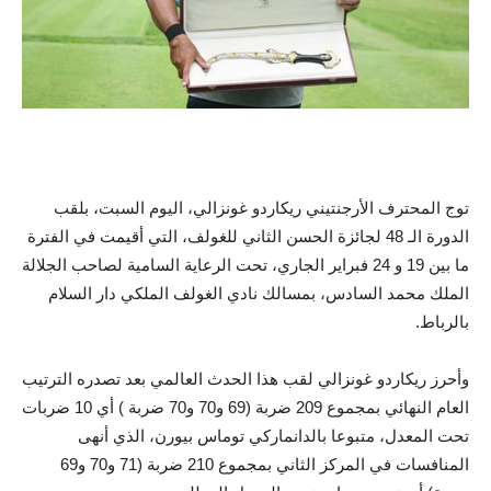
توج المحترف الأرجنتيني ريكاردو غونزالي، اليوم السبت، بلقب
الدورة الـ 48 لجائزة الحسن الثاني للغولف، التي أقيمت في الفترة
ما بين 19 و 24 فبراير الجاري، تحت الرعاية السامية لصاحب الجلالة
الملك محمد السادس، بمسالك نادي الغولف الملكي دار السلام
بالرباط.
وأحرز ريكاردو غونزالي لقب هذا الحدث العالمي بعد تصدره الترتيب
العام النهائي بمجموع 209 ضربة (69 و70 و70 ضربة ) أي 10 ضربات
تحت المعدل، متبوعا بالدانماركي توماس بيورن، الذي أنهى
المنافسات في المركز الثاني بمجموع 210 ضربة (71 و70 و69