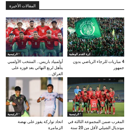
المقالات الأخيرة
كرة القدم الوطنية
الرئيسية !
4 مباريات للرجاء الرياضي بدون
أولمبياد باريس… المنتخب الأولمبي
جمهور
يتأهل لربع النهائي بعد فوزه على
العراق...
الرئيسية !
الرئيسية !
المغرب ضمن المجموعة الثالثة في
اتحاد تواركة يفوز على نهضة
مونديال الشيلي لأقل من 20 سنة
الزمامرة