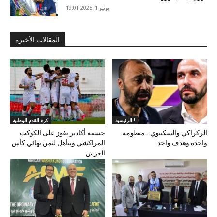
يونيو 1, 2025 19:01
المقالات الأخيرة
الرئيسية !
كرة القدم الوطنية
الركراكي والسكتيوي.. منظومة
حسنية أكادير يفوز على الكوكب
واحدة وهدف واحد
المراكشي ويتأهل لثمن نهائي كأس
العرش