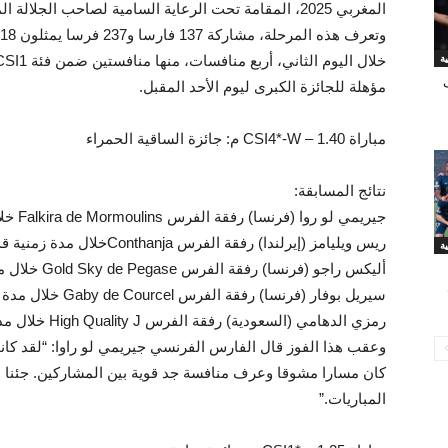
المغربي 2025، المقامة تحت الرعاية السامية لصاحب الجلالة الملك محمد السادس نصره الله.
وتعرف هذه المرحلة، مشاركة 137 فارسا و237 فرسا يمثلون 18 دولة.
مؤهلة للجائزة الكبرى ليوم الأحد المقبل.
مباراة CSI4*-W – 1.40 م: جائزة الساقية الحمراء
نتائج المسابقة:
جيريمي لو روا (فرنسا) رفقة الفرس Falkira de Mormoulins خلال مدة زمنية قدرها 38.92
ريس ويليامز (إيرلندا) رفقة الفرس Conthanjaخلال مدة زمنية قدرها 38.95
أليكس راجو (فرنسا) رفقة الفرس Gold Sky de Pegase خلال مدة زمنية قدرها 40.00
سيريل بوفار (فرنسا) رفقة الفرس Gaby de Courcel خلال مدة زمنية قدرها 40.54
رمزي الدهامي (السعودية) رفقة الفرس High Quality J خلال مدة زمنية قدرها 40.64
وعقب هذا الفوز قال الفارس الفرنسي جيريمي لو راوا: “لقد كا
كان مسارا مشوقا وعرف منافسة جد قوية بين المشاركين. جئنا بخي
المباريات.”