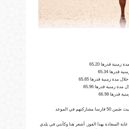
هذه المباراة، مؤهلة لنهائي الجائزة الكبرى ليوم الأحد المقبل، حيث ضَمن 50 فارسا مشاركتهم في الموعد
ية السعادة بهذا الفوز. أشعر هنا وكأنني في بلدي