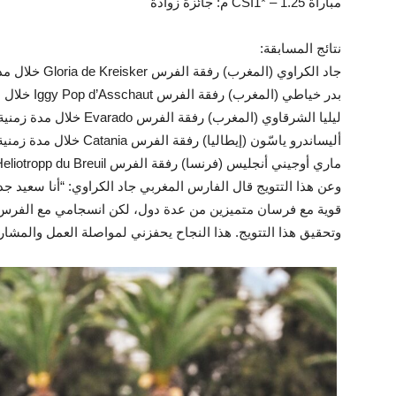
مباراة CSI1* – 1.25 م: جائزة زوادة
نتائج المسابقة:
جاد الكراوي (المغرب) رفقة الفرس Gloria de Kreisker خلال مدة زمنية قدرها 54.86
بدر خياطي (المغرب) رفقة الفرس Iggy Pop d’Asschaut خلال مدة زمنية قدرها 58.73
ليليا الشرقاوي (المغرب) رفقة الفرس Evarado خلال مدة زمنية قدرها 60.97
أليساندرو ياسّون (إيطاليا) رفقة الفرس Catania خلال مدة زمنية قدرها 61.84
ماري أوجيني أنجليس (فرنسا) رفقة الفرس Heliotropp du Breuil خلال مدة زمنية قدرها 62.36
وعن هذا التتويج قال الفارس المغربي جاد الكراوي: “أنا سعيد جدا
وتحقيق هذا التتويج. هذا النجاح يحفزني لمواصلة العمل والمشا