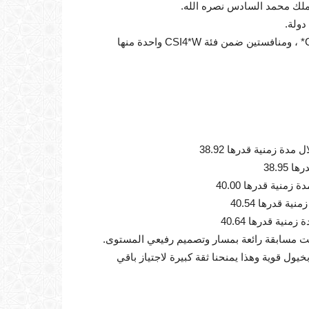
خلال اليوم الثاني، أربع منافسات، منها منافستين ضمن فئة CSI1* ، ومنافستين ضمن فئة CSI4*W واحدة منها
نت مسابقة رائعة بمسار وتصميم رفيعي المستوى.
ول قوية وهذا يمنحنا ثقة كبيرة لاجتياز باقي