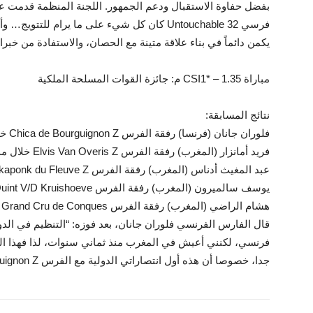
بفضل حفاوة الاستقبال ودعم الجمهور. اللجنة المنظمة قدمت عملا
فرسي Untouchable 32 كان كل شيء على ما يرام ل
يكمن دائماً في بناء علاقة متينة مع الحصان، والاستفادة من خبر
مباراة CSI1* – 1.35 م: جائزة القوات المسلحة الملكية
نتائج المسابقة:
فلوران جانان (فرنسا) رفقة الفرس Chica de Bourguignon Z خلال مدة زمنية قدرها 60.79
فريد أمانزار (المغرب) رفقة الفرس Elvis Van Overis Z خلال مدة زمنية قدرها 60.97
عبد المغيث أدناس (المغرب) رفقة الفرس Shakaponk du Fleuve Z خلال مدة زمنية قدرها 61.67
يوسف سالميرون (المغرب) رفقة الفرس Quint V/D Kruishoeve خلال مدة زمنية قدرها 61.67
هشام الراضي (المغرب) رفقة الفرس Grand Cru de Conques خلال مدة زمنية قدرها 63.76
قال الفارس الفرنسي فلوران جانان، بعد فوزه: “التنظيم في الدو
فرنسي، لكنني أعيش في المغرب منذ ثماني سنوات، لذا فهذا ال
جدا، خصوصا أن هذه أول انتصاراتي الدولية مع الفرس Chica de Bourguignon Z بعد عدة نجاحات وطنية”.