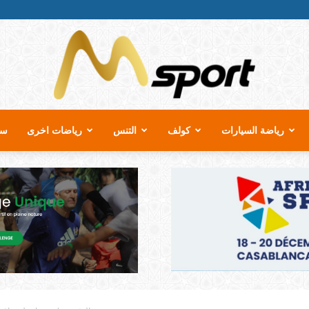
رياضة السيارات
كولف
التنس
رياضات اخرى
سب
MSport.ma