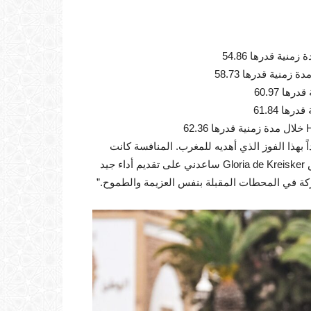
ً بهذا الفوز الذي أهديه للمغرب. المنافسة كانت
قوية مع فرسان متميزين من عدة دول، لكن انسجامي مع الفرس Gloria de Kreisker ساعدني على تقديم أداء جيد
ركة في المحطات المقبلة بنفس العزيمة والطموح.”