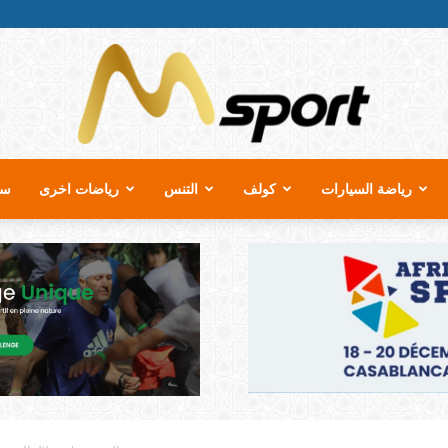
رياضة السيارات
كولف
التنس
رياضات اخرى
سب
MSport.ma