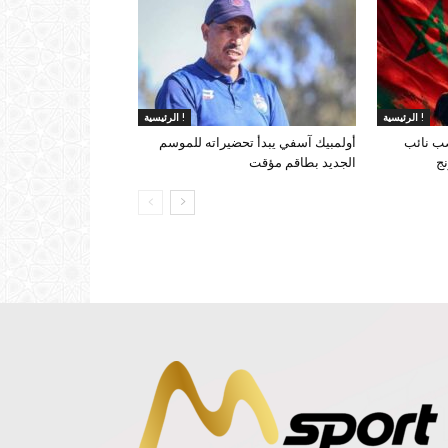
الرئيسية !
الرئيسية !
ب نائب
أولمبيك آسفي يبدأ تحضيراته للموسم
نج
الجديد بطاقم مؤقت