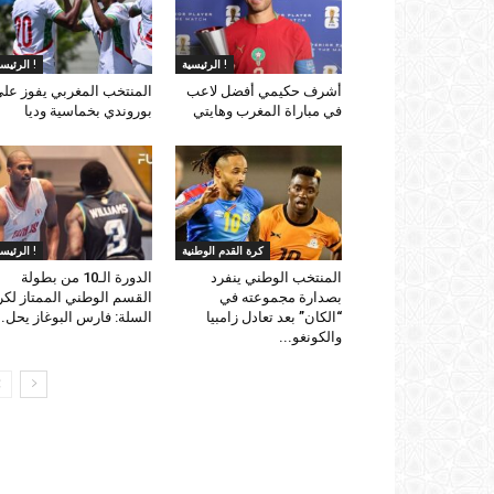
الرئيسية !
الرئيسية !
أشرف حكيمي أفضل لاعب
المنتخب المغربي يفوز عل
في مباراة المغرب وهايتي
بوروندي بخماسية وديا
كرة القدم الوطنية
الرئيسية !
المنتخب الوطني ينفرد
الدورة الـ10 من بطولة
بصدارة مجموعته في
القسم الوطني الممتاز لكر
“الكان” بعد تعادل زامبيا
السلة: فارس البوغاز يحل..
والكونغو...