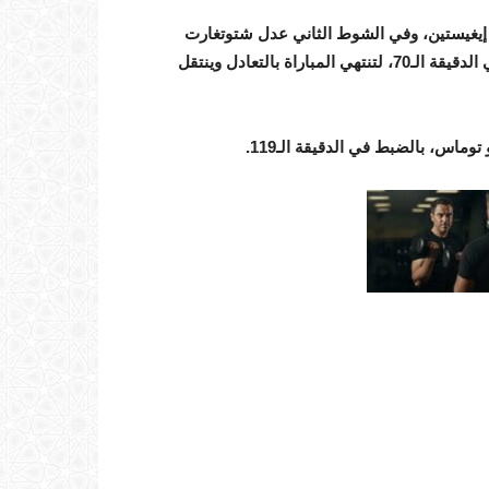
الـ28 بواسطة ماكسيميليان إيغيستين، وفي الشوط الثاني عدل شتوتغارت
النتيجة بهدف دونيز إينداف عبر تمريرة حاسمة لبلال الخنوس في الدقيقة الـ70، لتنتهي المباراة بالتعادل وينتقل
اس، بالضبط في الدقيقة الـ119.