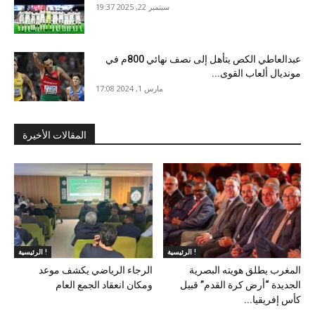
سبتمبر 22, 2025 19:37
عبدالعاطي الكص يتأهل إلى نصف نهائي 800م في
مونديال ألعاب القوى...
مارس 1, 2024 17:08
المقالات الأخيرة
الرئيسية !
الرئيسية !
المغرب يطلق هويته البصرية
الرجاء الرياضي يكشف موعد
الجديدة “أرض كرة القدم” قبيل
ومكان انعقاد الجمع العام
كأس إفريقيا...