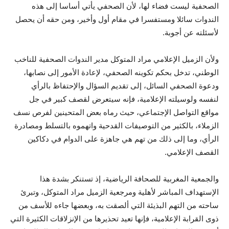
الصحفية ليست فضاء لها، لأن الصحفي يأتي أساسا إلى هذه
الندوات سائلا ومستفسرا في مقام أول وأخير، ومن حقه أن يحصل
لأسئلته عن أجوبة.
ولأن الزميل الإعلامي مراد المتوكل مدير الندوات الصحفية للناخب
الوطني، تدخل بحكم تكوينه الصحفي، لإعادة الأمور إلى نصابها،
ودعوة الصحفي السائل، إلى تقديم السؤال والإحتفاظ بالرأي
لنفسه ولوسيلته الإعلامية، فإنه سيتعرض لقصف كبير في جل
مواقع التواصل الإجتماعي، حيث رماه بعض المتحينين لفرص نسف
الزملاء، بالكثير من التوصيفات القدحية واتهموه بالتسلط ومصادرة
الرأي، وما إلى ذلك من تهم هي جاهزة على الدوام في دكاكين
القصف الإعلامي.
والجمعية المغربية للصحافة الرياضية، إذ تستنكر بشدة هذا
الإستهداف المباشر لأهلية ومرجعية الزميل مراد المتوكل، وتبرئ
ساحته من التهم البذيئة التي ألصقت به، وبعضها جاءه للأسف من
ذوى القرابة الإعلامية، فإنها تعيد تحذيرها من الإنزلاقات الكثيرة التي