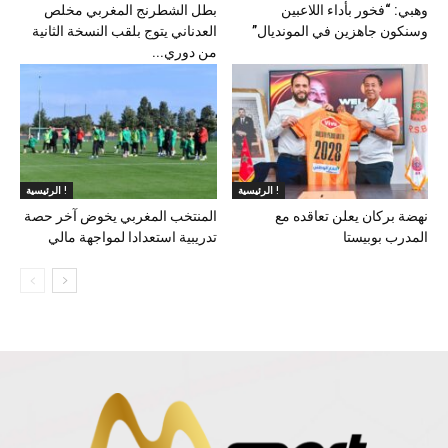
وهبي: “فخور بأداء اللاعبين
بطل الشطرنج المغربي مخلص
وسنكون جاهزين في المونديال”
العدناني يتوج بلقب النسخة الثانية
من دوري...
الرئيسية !
الرئيسية !
نهضة بركان يعلن تعاقده مع
المنتخب المغربي يخوض آخر حصة
المدرب بوبيستا
تدريبية استعدادا لمواجهة مالي