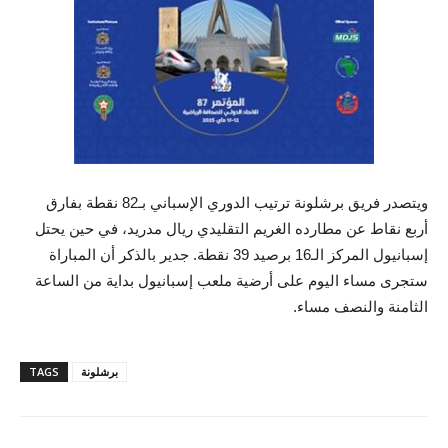
‏ويتصدر فريق برشلونة ترتيب الدوري الإسباني بـ82 نقطة بفارق
أربع نقاط عن مطارده الغريم التقليدي ريال مدريد، في حين يحتل
إسبانيول المركز الـ16 برصيد 39 نقطة. جدير بالذكر أن المباراة
ستجرى مساء اليوم على أرضية ملعب إسبانيول بداية من الساعة
الثامنة والنصف مساء.
برشلونة
TAGS