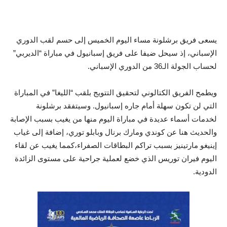
‏يسعى فريق برشلونة مساء اليوم الخميس إلى حسم لقب الدوري
الإسباني، إذ سيحل ضيفا على فريق إسبانيول في مباراة “الديربي”
لحساب الجولة الـ36 من الدوري الإسباني.
ويطمح الفريق الكتالوني لتحقيق التتويج بلقب “الليغا” في المباراة
التي لن تكون سهلة أمام جاره إسبانيول. وسيتفقد برشلونة
لخدمات أسماء عديدة في مباراة اليوم ‏منها من يغيب بسبب الإصابة
والحديث هنا عن كوندي ومارك برنال وبابلو توري، إضافة إلى غياب
إينيغو مارتينيز بسبب تراكم البطاقات الصفراء،كمما يغيب عن لقاء
اليوم فيران توريس الذي خضع لعملية جراحية على مستوى الزائدة
الدودية.