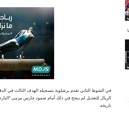
ا
تاريخه.