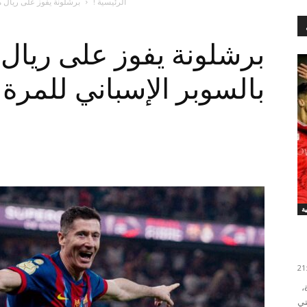
الرئيسية !
برشلونة يفوز على ريال مدريد 
برشلونة يفوز على ريال 
بالسوبر الإسباني للمرة الـ16 في تار
فاز الفتح الرياضي بثلاثية نظيفة على ضيفه نهضة الزمامرة،
التي