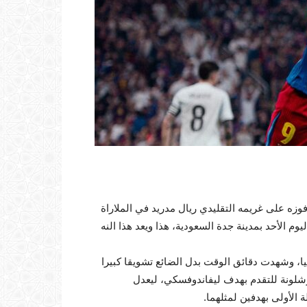
سباني للمرة الـ16 في تاريخه، بعد فوزه على غريمه التقليدي ريال مدريد في الملاراة
يوم الأحد بمدينة جدة السعودية، هذا ويعد هذا النه
لتسجيل في الدقيقة الـ36 بواسطة رافينيا، وشهدت دقائق الوقت بدل الضائع تشويقا كبيرا
شلونة للتقدم بهدف ليفاندوفسكي، ليعدل
 الأولى بهدفين لمثلهما.