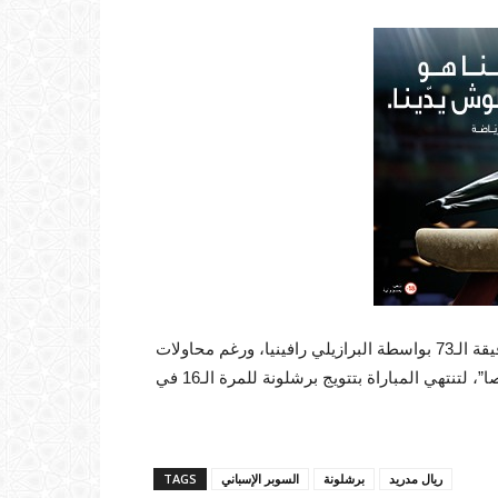
في الشوط الثاني تقدم برشلونة بتسجيله الهدف الثالث في الدقيقة الـ73 بواسطة البرازيلي رافينيا، ورغم محاولات
الريال للتعديل لم ينجح في ذلك أمام صمود حارس مرمى “البارصا”، لتنتهي المباراة بتتويج برشلونة للمرة الـ16 في
ريال مدريد
برشلونة
السوبر الإسباني
TAGS