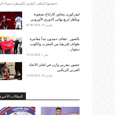
احتضنها الملعب البلدي بالقنيطرة مساء اليوم...
ليفركوزن يتجاوز كاراباخ بصعوبة
ويتأهل لربع نهائي الدوري الأوروبي
مارس 15, 2024 00:49
بالصور ..عفاف حمدون تبدأ مغامرة
طواف إفريقيا بين المغرب والكوت
ديفوار...
يناير 1, 2024 13:34
حضور مغربي وازن في لجان الاتحاد
العربي للريكبي
فبراير 14, 2025 15:44
المقالات الأخيرة