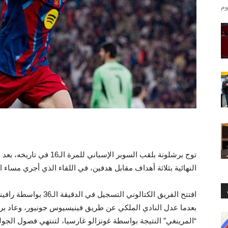
توج برشلونة بلقب السوبر الإ
النهائية بثلاثة أهداف مقابل هدفين، في اللقاء الذي أجري مساء ال
افتتح الفريق الكتالوني ا
بعدما عدل النادي الملكي عن طريق فينيسيوس جونيور، وعاد بر
“المرينغي” النتيجة بواسطة غونزالو غارسيا، لتنتهي فصول الجولة