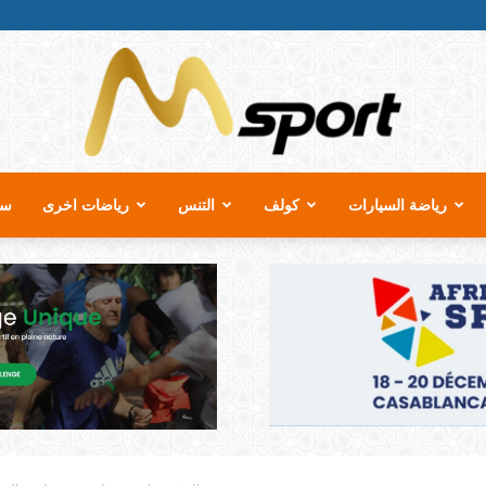
رياضة السيارات
كولف
التنس
رياضات اخرى
سب
MSport.ma