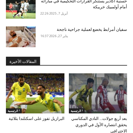
حسنية أكادير يستنكر القرارات التحكيمية في مباراته
أمام أولمبيك خريبكة
أبريل 7, 2025 22:26
سفيان أمرابط يخضع لعملية جراحية ناجحة
يناير 27, 2026 16:37
المقالات الأخيرة
الرئيسية !
الرئيسية !
بعد أربع جولات… النادي المكناسي
البرازيل تفوز على اسكتلندا بثلاثية
يحقق انتصاره الأول في الدوري
الاحترافي