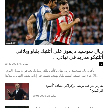
الرئيسية !
ريال سوسيداد يفوز على أتلتيك بلباو ويلاقي
أتلتيكو مدريد في نهائي...
مارس 4, 2026 23:52
0
تأهل ريال سوسيداد إلى نهائي كأس ملك إسبانيا، بعد فوزه مساء اليوم
الأربعاء على ضيفه أتلتيك بلباو بهدف نظيف في إياب نصف النهائي، مؤكدا...
تقارير عراقية تربط الركراكي بقيادة “أسود
الرافدين”
يوليو 26, 2026 20:05