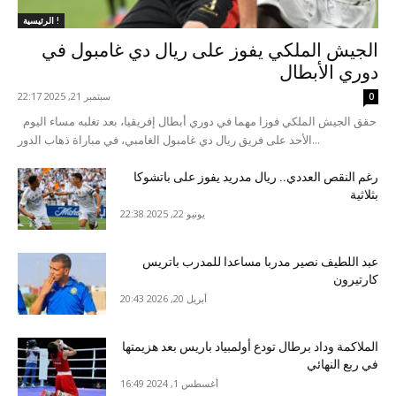
الرئيسية !
الجيش الملكي يفوز على ريال دي غامبول في
دوري الأبطال
سبتمبر 21, 2025 22:17
0
حقق الجيش الملكي فوزا مهما في دوري أبطال إفريقيا، بعد تغلبه مساء اليوم
الأحد على فريق ريال دي غامبول الغامبي، في مباراة ذهاب الدور...
رغم النقص العددي.. ريال مدريد يفوز على باتشوكا
بثلاثية
يونيو 22, 2025 22:38
عبد اللطيف نصير مدربا مساعدا للمدرب باتريس
كارتيرون
أبريل 20, 2026 20:43
الملاكمة وداد برطال تودع أولمبياد باريس بعد هزيمتها
في ربع النهائي
أغسطس 1, 2024 16:49