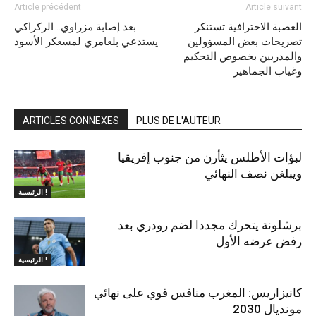
Article précédent
Article suivant
العصبة الاحترافية تستنكر
بعد إصابة مزراوي.. الركراكي
تصريحات بعض المسؤولين
يستدعي بلعامري لمسعكر الأسود
والمدربين بخصوص التحكيم
وغياب الجماهير
ARTICLES CONNEXES
PLUS DE L'AUTEUR
لبؤات الأطلس يثأرن من جنوب إفريقيا
ويبلغن نصف النهائي
الرئيسية !
برشلونة يتحرك مجددا لضم رودري بعد
رفض عرضه الأول
الرئيسية !
كانيزاريس: المغرب منافس قوي على نهائي
مونديال 2030