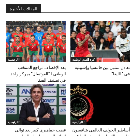
المقالات الأخيرة
كرة القدم الوطنية
الرئيسية !
تعادل سلبي بين فالنسيا وإشبيلية
بعد الإقصاء… تراجع المنتخب
في “الليغا”
الوطني لـ”الفوتسال” بمركز واحد
في تصنيف الفيفا
الرئيسية !
الرئيسية !
أساطير الجولف العالمي يتنافسون
غضب جماهيري كبير بعد توالي