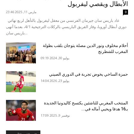
الأبطال ويقصي ليفربول
مارس 11, 2025 23:46
0
عاد باريس سان جيرمان الفرنسي من معقل ليفربول بالتأهل لربع نهائي
دوري أبطال أوروبا، وفاز الفريق الباريسي بالركلات الترجيحية 4/1، بعدما أنهى
باريس سان...
أحلام مخلوف ونور الدين مصلة يتوجان بلقب بطولة
المغرب للشطرنج
يوليو 30, 2024 09:19
حمزة الساخي يخوض تجربة في الدوري الصيني
يوليو 23, 2026 14:04
المنتخب المغربي للناشئين يكتسح كاليدونيا الجديدة
بـ16 هدفا ويحيي آماله في...
نوفمبر 9, 2025 17:09