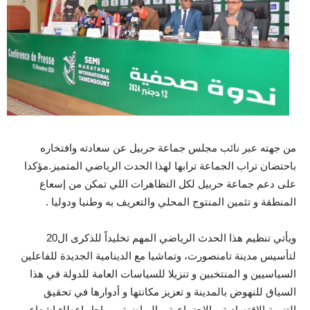
من جهته عبر نائب مجلس جماعة حربيل عن سعادته وافتخاره
باحتضان تراب الجماعة ترابها لهذا الحدت الرياضي المتميز.مؤكدا
على دعم جماعة حربيل لكل التظاهرات اللي تمكن من إسعاع
المنطقة و تثمين المنتوج المحلي والتعريف به وطنيا ودوليا .
ويأتي تنظيم هذا الحدث الرياضي المهم تخليداً للذكرى ال20
لتأسيس مدينة تامنصورت، وتماشيا مع الدينامية الجديدة للفاعلين
السياسيين و المنتخبين و تنزيلا للسياسات العامة للدولة في هذا
السياق للنهوض بالمدينة و تعزيز مكانتها و أدوارها في تحقيق
التنمية الاقتصادية و الاجتماعية و الرياضية من اجل اعطاء اشعاع