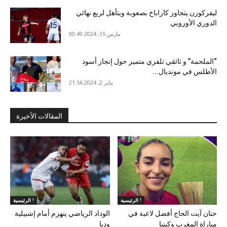
ليفركوزن يتجاوز كاراباخ بصعوبة ويتأهل لربع نهائي
الدوري الأوروبي
مارس 15, 2024 00:49
“الملحمة” و ثائقي تلفزي متميز حول إنجاز أسود
الأطلس في مونديال...
يناير 2, 2024 21:56
المقالات الأخيرة
الرئيسية !
الرئيسية !
حنان آيت الحاج أفضل لاعبة في
الوداد الرياضي ينهزم أمام إشبيلية
مباراة المغرب وكينيا
وديا