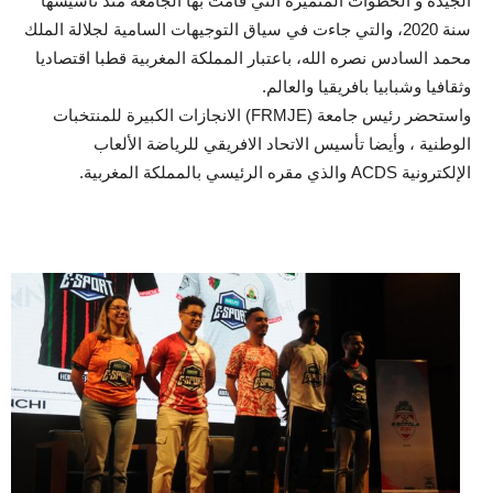
الجيدة و الخطوات المتميزة التي قامت بها الجامعة منذ تأسيسها
سنة 2020، والتي جاءت في سياق التوجيهات السامية لجلالة الملك
محمد السادس نصره الله، باعتبار المملكة المغربية قطبا اقتصاديا
وثقافيا وشبابيا بافريقيا والعالم.
واستحضر رئيس جامعة (FRMJE) الانجازات الكبيرة للمنتخبات
الوطنية ، وأيضا تأسيس الاتحاد الافريقي للرياضة الألعاب
الإلكترونية ACDS والذي مقره الرئيسي بالمملكة المغربية.