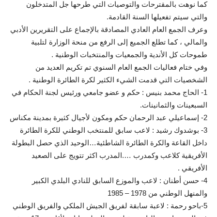
كما نوهت بالمقترحات والتوصيات التي طرحها جل المتدخلون
والتي سيتم تفعيلها السنة القادمة.
وعرف الجمع العام العادي المصادقة بالإجماع على التقريرين الأدبي
والمالي ، كما تطلع الجميع إلى الرفع من منحة الوزارة لتلبية
طموحات كل الأندية والجمعيات والمنتخبات الوطنية .
وفي ختام فعاليات الجمع العام السنوي تم تكريم العديد من
الشخصيات التي قدمت الشيء الكثير لكرة الطائرة الوطنية .
1- الحاج محمد بنيس : حكم و عضو جامعي ورئيس لجنة الحكام في
السبعينات والثمانينات.
2- إسماعيلي عبد الرحمان حكم ومكون لأجيال كثيرة بمدينة مكناس
3- بوشدوك رشيد : لاعب سابق للمنتخب الوطني للكرة الطائرة
داخل القاعة والكرة الطائرة الشاطئية…الوحيد الذي حصل البطولة
الأفريقية كلاعب وكمدرب ….المدرب اكثر تتويج على الصعيد
الأفريقي .
4- حسن أطنان : لاعب والموزع السابق للنادي البلدي الكبير
والمنهل الوطني من 1978 – 1985
5-باحو رحمة : لاعبة سابقة لفريق الجيش الملكي والفريق الوطني