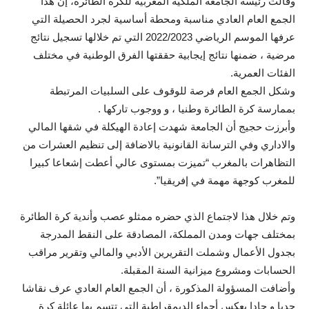
وقالت رئيسة الجامعة الملكية المغربية للكرة الطائرة، إن هذا
الجمع العام العادي مناسبة ومحطة أساسية لجرد الحصيلة التي
عرفها الموسم الرياضي 2022/2023 التي تم خلالها تسجيل نتائج
مرضية ، ضمنها نتائج إيجابية حققتها الفرق الوطنية في مختلف
الفئات العمرية.
وشكل الجمع العام فرصة للوقوف على السلبيات المرتبطة
بممارسة كرة الطائرة وطنيا ، و ووجوب تاركها .
وأبرزت حجيج أن الجامعة شهدت إعادة الهيكلة في شقها المالي
والاداري وفي الترسانة القانونية بالاضافة إلى تنظيم العشرات من
التظاهرات بالمغرب “تميزت بمستوى عالي أعطت إشعاعا كبيرا
للمغرب كوجهة مهمة في إفريقيا”.
وتم خلال هذا لاجتماع الذي حضره ممثلو عصب وأندية كرة الطائرة
بمختلف جهات ومدن المملكة، المصادقة على النقط المدرجة
بجدول الأعمال وشملت التقريرين الأدبي والمالي وتقرير مراقب
الحسابات ومشروع ميزانية السنة المقبلة.
وأضافت المسؤولة المذكورة ، أن الجمع العام العادي عرف نقاشا
جديا و حادا يعكس أجواء الديمقراطية التي تتسم بها عائلة كرة