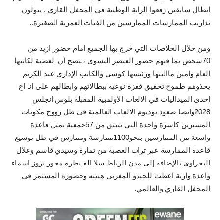
ابطال سابقين رفعوا الراية الوطنية في المحفل القاري . يتولون
تداريب الممارسات الممارسين من الفئات العمرية الصغيرة..
ومن خلال الخلاصات التي خرج بها الجميع امام حضور ازيد من
70شخص بما فيهم حضور العنصر النسوي ،يتضح أن العصبة لكاتبها
العام وامين مااليتها ورئيسها كوسي والكاتب الإداري عبد الكريم
يحذوهم طموح تحقيق قفزة نوعية ببطالاتهم وابطالهم على انا اع
إحدى الميداليات في الالعاب الاولمبية المقبلة بلوس انجلس
2028وايضا صعود بوديوم الالعاب العالمية في ظل رووح مكونات
المسيرين كاسرة واحدة التي تنبثق من 57جمعية تمثل قاعدة
واسعة من الممارسين بنحو1100ممارسة وممارس في ظل توسيع
قاعدة الممارسة عبر تراب العصبة من تمارة وسيدي قاسم وعلال
البحراوي بالإضافة إلى مدن الرباط سلا القنيطرة محور بروز اسماء
واعدة وازنة اعطت للجيدو المغربي هيبته وحضوره المستمر في
المحفل القاري والعالمي.