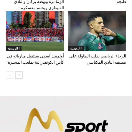
طنجة
الزمامرة ونهضة بركان والنادي
القنيطري ويختتم معسكره...
الرئيسية !
الرئيسية !
الرجاء الرياضي يقلب الطاولة على
أولمبيك آسفي يستقبل مبارياته في
مضيفه النادي المكناسي
كأس الكونفدرالية بملعب المسيرة