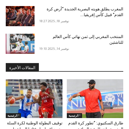
المغرب يطلق هويته البصرية الجديدة “أرض كرة
القدم” قبيل كأس إفريقيا...
نوفمبر 18, 2025 18:27
المنتخب المغربي إلى ثمن نهائي كأس العالم
للناشئين
نوفمبر 14, 2025 19:10
المقالات الأخيرة
الرئيسية !
الرئيسية !
طارق السكتيوي: “تطور كرة القدم
توقيف البطولة الوطنية لكرة السلة
المغربية راجع للرؤية الصائبة
بجميع اقسامها وفئاتها إلى اشعار