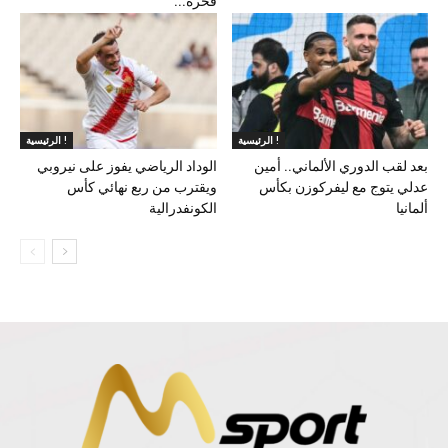
فخره...
الرئيسية !
الرئيسية !
بعد لقب الدوري الألماني.. أمين
الوداد الرياضي يفوز على نيروبي
عدلي يتوج مع ليفركوزن بكأس
ويقترب من ربع نهائي كأس
ألمانيا
الكونفدرالية