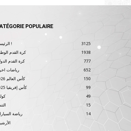
ATÉGORIE POPULAIRE
3125
الرئيسية !
1938
كرة القدم الوطن
777
كرة القدم الدول
652
رياضات اخر
150
كأس العالم 2026
99
كأس إفريقيا 2025
49
كول
15
الت
14
رياضة السيار
الأرشي