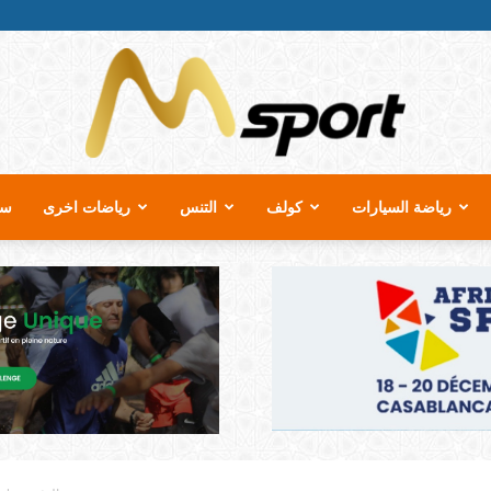
رياضة السيارات
كولف
التنس
رياضات اخرى
سب
MSport.ma