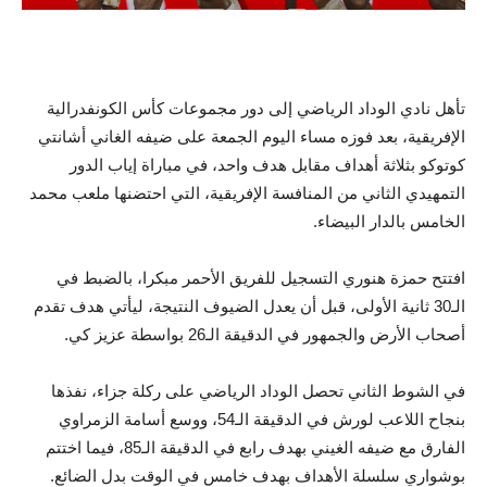
تأهل نادي الوداد الرياضي إلى دور مجموعات كأس الكونفدرالية
الإفريقية، بعد فوزه مساء اليوم الجمعة على ضيفه الغاني أشانتي
كوتوكو بثلاثة أهداف مقابل هدف واحد، في مباراة إياب الدور
التمهيدي الثاني من المنافسة الإفريقية، التي احتضنها ملعب محمد
الخامس بالدار البيضاء.
افتتح حمزة هنوري التسجيل للفريق الأحمر مبكرا، بالضبط في
الـ30 ثانية الأولى، قبل أن يعدل الضيوف النتيجة، ليأتي هدف تقدم
أصحاب الأرض والجمهور في الدقيقة الـ26 بواسطة عزيز كي.
في الشوط الثاني تحصل الوداد الرياضي على ركلة جزاء، نفذها
بنجاح اللاعب لورش في الدقيقة الـ54، ووسع أسامة الزمراوي
الفارق مع ضيفه الغيني بهدف رابع في الدقيقة الـ85، فيما اختتم
بوشواري سلسلة الأهداف بهدف خامس في الوقت بدل الضائع.