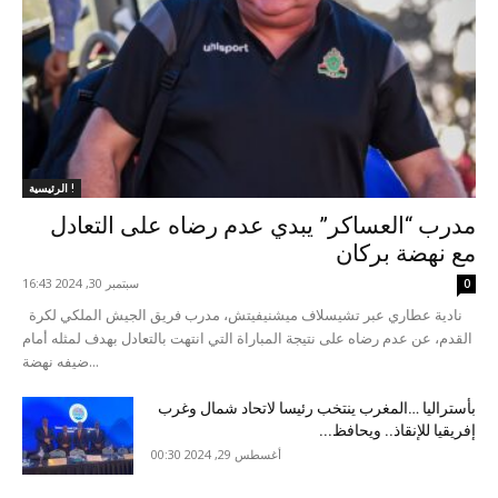
الرئيسية !
مدرب “العساكر” يبدي عدم رضاه على التعادل
مع نهضة بركان
سبتمبر 30, 2024 16:43
0
نادية عطاري عبر تشيسلاف ميشنيفيتش، مدرب فريق الجيش الملكي لكرة
القدم، عن عدم رضاه على نتيجة المباراة التي انتهت بالتعادل بهدف لمثله أمام
ضيفه نهضة...
بأستراليا …المغرب ينتخب رئيسا لاتحاد شمال وغرب
إفريقيا للإنقاذ.. ويحافظ...
أغسطس 29, 2024 00:30