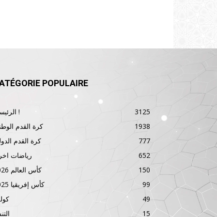
ATÉGORIE POPULAIRE
3125
الرئيسية !
1938
كرة القدم الوطن
777
كرة القدم الدول
652
رياضات اخر
150
كأس العالم 2026
99
كأس إفريقيا 2025
49
كول
15
الت