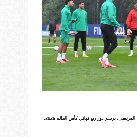
تتواصل استعدادات المنتخب الوطني المغربي لمواجهة المنتخب الفرنسي، برسم دور ربع نهائي كأس العالم 2026،