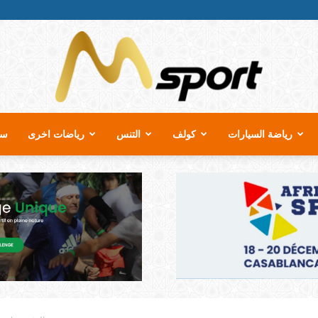
رياضة السيارات
كولف
التنس
رياضات اخرى
سب
MSport.ma