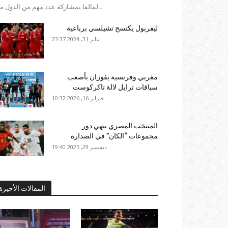
لمالقا بمشاركة عدد مهم من الدول مثل...
ليفربول يكتسح تشيلسي برباعية
يناير 31, 2024 23:37
مغربي وفرنسية يفوزان بأصعب
سباقات ترايل لالة تاكركوست
فبراير 16, 2026 10:32
المنتخب المصري ينهي دور
مجموعات “الكان” في الصدارة
ديسمبر 29, 2025 19:40
المقالات الأخيرة