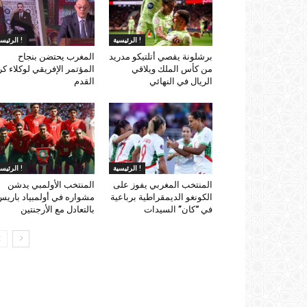
الرئيسية !
الرئيسية !
برشلونة يقصي أتلتيكو مدريد
المغرب يحتضن بنجاح
من كأس الملك ويلاقي
المؤتمر الإفريقي لوكلاء كر
الريال في النهائي
القدم
الرئيسية !
الرئيسية !
المنتخب المغربي يفوز على
المنتخب الأولمبي يدشن
الكونغو الديمقراطية برباعية
مشواره في أولمبياد باري
في “كان” السيدات
بالتعادل مع الأرجنتين