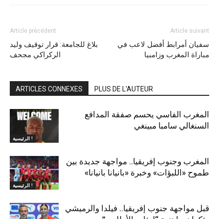
Article précédent
Article suivant
سفيان أمرابط أفضل لاعب في
بلاغ للجامعة: قرار توقيف وليد
مباراة المغرب وزامبيا
الركراكي مجحف
ARTICLES CONNEXES
PLUS DE L'AUTEUR
المغرب الفاسي يحسم صفقة المدافع
السنغالي سامبا مبينغي
الرئيسية !
المغرب وجنوب إفريقيا.. مواجهة جديدة بين
طموح «اللبؤات» وخبرة «بانيانا بانيانا»
الرئيسية !
قبل مواجهة جنوب إفريقيا.. فيلدا والرميشي