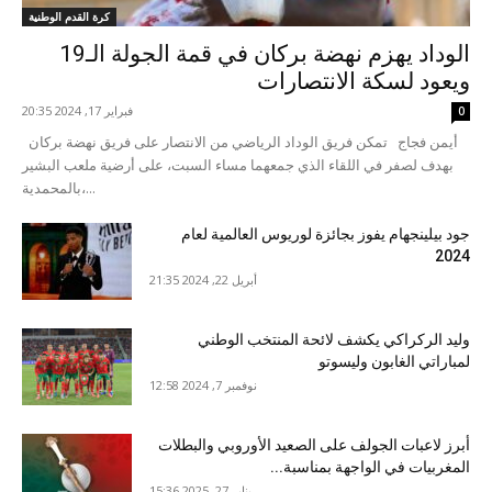
كرة القدم الوطنية
الوداد يهزم نهضة بركان في قمة الجولة الـ19
ويعود لسكة الانتصارات
فبراير 17, 2024 20:35
0
أيمن فجاج تمكن فريق الوداد الرياضي من الانتصار على فريق نهضة بركان
بهدف لصفر في اللقاء الذي جمعهما مساء السبت، على أرضية ملعب البشير
بالمحمدية،...
جود بيلينجهام يفوز بجائزة لوريوس العالمية لعام
2024
أبريل 22, 2024 21:35
وليد الركراكي يكشف لائحة المنتخب الوطني
لمباراتي الغابون وليسوتو
نوفمبر 7, 2024 12:58
أبرز لاعبات الجولف على الصعيد الأوروبي والبطلات
المغربيات في الواجهة بمناسبة...
يناير 27, 2025 15:36