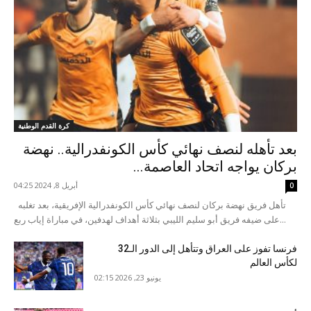
كرة القدم الوطنية
بعد تأهله لنصف نهائي كأس الكونفدرالية.. نهضة
بركان يواجه اتحاد العاصمة...
أبريل 8, 2024 04:25
0
تأهل فريق نهضة بركان لنصف نهائي كأس الكونفدرالية الإفريقية، بعد تغلبه
على ضيفه فريق أبو سليم الليبي بثلاثة أهداف لهدفين، في مباراة إياب ربع...
فرنسا تفوز على العراق وتتأهل إلى الدور الـ32
لكأس العالم
يونيو 23, 2026 02:15