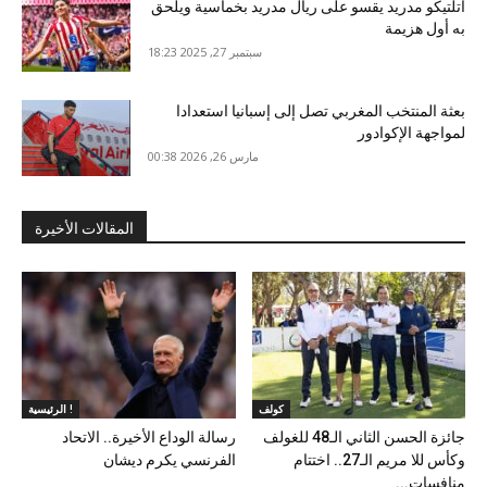
أتلتيكو مدريد يقسو على ريال مدريد بخماسية ويلحق
به أول هزيمة
سبتمبر 27, 2025 18:23
بعثة المنتخب المغربي تصل إلى إسبانيا استعدادا
لمواجهة الإكوادور
مارس 26, 2026 00:38
المقالات الأخيرة
كولف
الرئيسية !
جائزة الحسن الثاني الـ48 للغولف
رسالة الوداع الأخيرة.. الاتحاد
وكأس للا مريم الـ27.. اختتام
الفرنسي يكرم ديشان
منافسات...