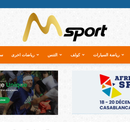
رياضة السيارات
كولف
التنس
رياضات اخرى
سب
MSport.ma