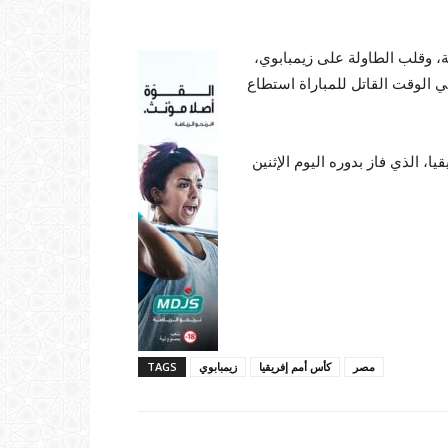
، وقلب الطاولة على زيمبابوي،
ف التعادل بواسطة عمر مرموش في الدقيقة الـ63، وفي الوقت القاتل للمباراة استطاع
 الذي فاز بدوره اليوم الإثنين
مصر
كأس أمم إفريقيا
زيمبابوي
TAGS