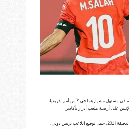
، في مستهل مشوارهما في كأس أمم إفريقيا،
ثنين على أرضية ملعب أدرار بأكادير.
تقدم المنتخب الزيمبابوي بهدف في الشوط الأول، بالضبط في الدقيقة الـ20، حمل توقيع اللاعب برنس دوبي،