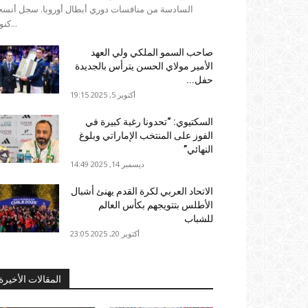
السادسة من منافسات دوري أبطال أوروبا. سجل أنسج
كنوف...
صاحب السمو الملكي ولي العهد
الأمير مولاي الحسن يترأس بالجديدة
حفل...
أكتوبر 5, 2025 19:15
السكتيوي: “تحدونا رغبة كبيرة في
الفوز على المنتخب الإماراتي وبلوغ
النهائي”
ديسمبر 14, 2025 14:49
الاتحاد العربي لكرة القدم يهنئ أشبال
الأطلس بتتويجهم بكأس العالم
للشباب
أكتوبر 20, 2025 23:05
المقالات الأخيرة