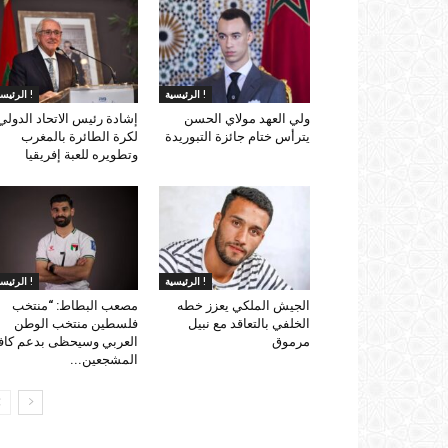
الرئيسية !
الرئيسية !
ولي العهد مولاي الحسن
إشادة رئيس الاتحاد الدولي
يترأس ختام جائزة التبوريدة
لكرة الطائرة بالمغرب
وتطويره للعبة إفريقيا
الرئيسية !
الرئيسية !
الجيش الملكي يعزز خطه
مصعب البطاط: “منتخب
الخلفي بالتعاقد مع نبيل
فلسطين منتخب الوطن
مرموق
العربي وسيحظى بدعم كاف
المشجعين...