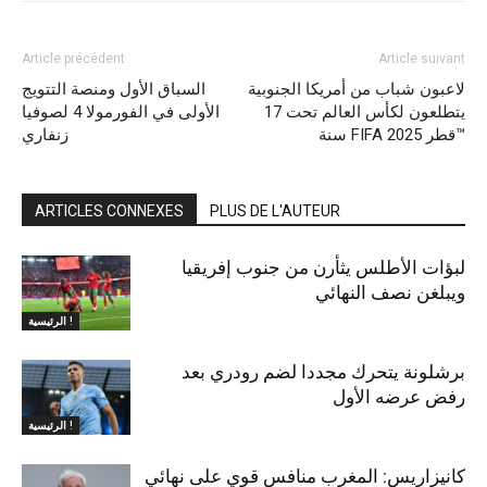
Article précédent
Article suivant
لاعبون شباب من أمريكا الجنوبية
السباق الأول ومنصة التتويج
يتطلعون لكأس العالم تحت 17
الأولى في الفورمولا 4 لصوفيا
سنة FIFA قطر 2025™
زنفاري
ARTICLES CONNEXES
PLUS DE L'AUTEUR
لبؤات الأطلس يثأرن من جنوب إفريقيا
ويبلغن نصف النهائي
الرئيسية !
برشلونة يتحرك مجددا لضم رودري بعد
رفض عرضه الأول
الرئيسية !
كانيزاريس: المغرب منافس قوي على نهائي