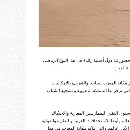
وستعرف المسابقة مشاركة 240 رياضي من المغرب ، فضلا عن حضور 10 دول أجنبية رائدة في هذا النوع الرياضي
 عالميين.
ز مكانة المغرب سياحيا والتعريف بالإمكانيات
 التي تزخر بها المملكة المغربية و تشجيع الشباب
ستوى التقني للممارسين المغاربة والاحتكاك
لم وأيضا الاستحقاقات العربية و القارية والدولية.
لأبرز عالميا والتي تؤكد مكانة المغرب في هذا