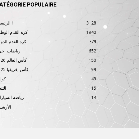
ATÉGORIE POPULAIRE
3128
الرئيسية !
1940
كرة القدم الوطن
779
كرة القدم الدول
652
رياضات اخر
150
كأس العالم 2026
99
كأس إفريقيا 2025
49
كول
15
الت
14
رياضة السيار
الأرشي