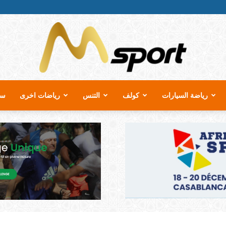
رياضة السيارات
كولف
التنس
رياضات اخرى
سب
MSport.ma