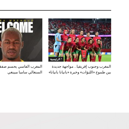
الرئيسية !
المغرب وجنوب إفريقيا.. مواجهة جديدة
المغرب الفاسي يحسم صفقة
بين طموح «اللبؤات» وخبرة «بانيانا بانيانا»
السنغالي سامبا مبينغي