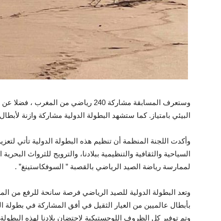
البيئي بامتياز. كما ستشهد البطولة الدولية مشاركة وازنة لأبطال
وأكدت اللجنة المنظمة أن تنظيم هذه البطولة الدولية تأتي لتعزي
السياحية والثقافية والتنظيمية ببلادنا، والترويج للثرواث البحرية
لممارسة رياضة الصيد الرياضي بالقصبة ” السوفكاستينغ” .
وتعد البطولة الدولية للصيد الرياضي فرصة سانحة للرفع من الم
بأبطال عالميين من العيار الثقيل في أفق المشاركة في بطولة العا
وتم توفير كل الظروف اللوجستيكية لاحتضان بلادنا لهذه البطولة ا