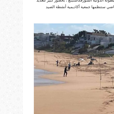
ية في الفترة الممتدة من 1 إلى 3 مارس البطولة الدولية السورفكاستينغ ، بحضور كبير للعديد
ياضي ستنظمها جمعية أكاديمية أنشطة الصيد