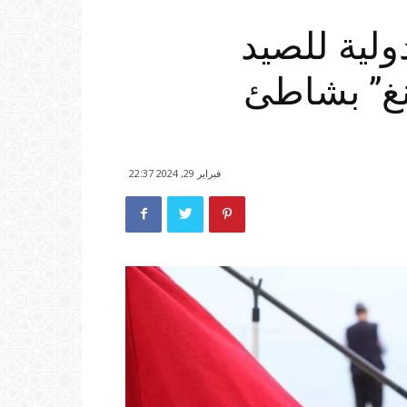
لية للصيد
نغ” بشاطئ
فبراير 29, 2024 22:37