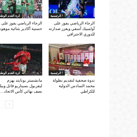
الرئيسية !
كرة القدم الوطني
الرجاء الرياضي يفوز على
الرجاء الرياضي يفوز على
أولمبيك آسفي ويعزز صدارته
حسنية أكادير بثنائية موهو
للدوري الاحترافي
الرئيسية !
كرة القدم الوطني
ندوة صحفية لتقديم بطولة
مانشستر يونايتد يهزم
محمد السادس الدولية
ليفربول بسيناريو قاتل ويبل
للكراطي
نصف نهائي كأس الاتحاد...