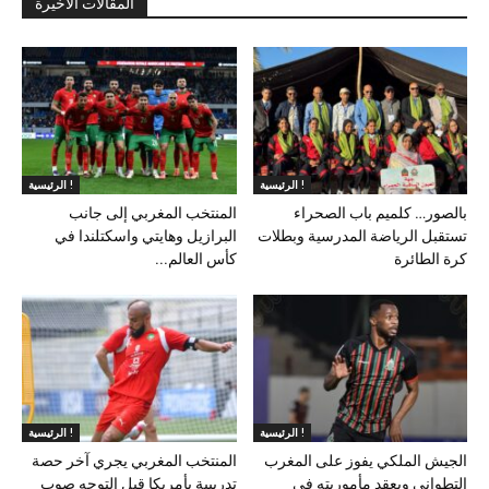
المقالات الأخيرة
الرئيسية !
الرئيسية !
بالصور… كلميم باب الصحراء
المنتخب المغربي إلى جانب
تستقبل الرياضة المدرسية وبطلات
البرازيل وهايتي واسكتلندا في
كرة الطائرة
كأس العالم...
الرئيسية !
الرئيسية !
الجيش الملكي يفوز على المغرب
المنتخب المغربي يجري آخر حصة
التطواني ويعقد مأموريته في
تدريبية بأمريكا قبل التوجه صوب